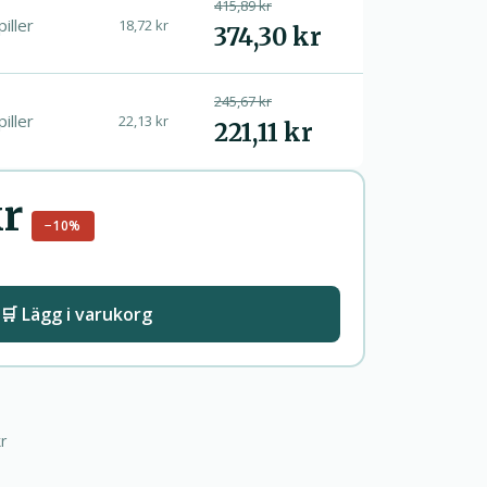
415,89 kr
piller
18,72 kr
374,30 kr
245,67 kr
piller
22,13 kr
221,11 kr
kr
−10%
🛒 Lägg i varukorg
r