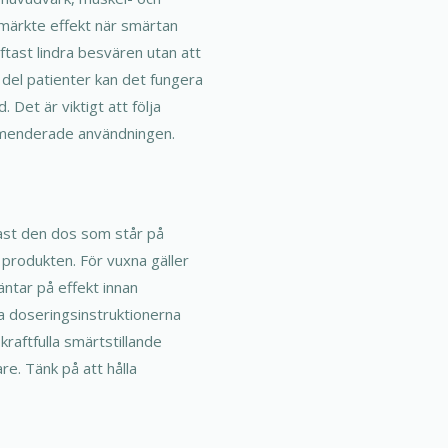
 märkte effekt när smärtan
tast lindra besvären utan att
n del patienter kan det fungera
Det är viktigt att följa
mmenderade användningen.
ast den dos som står på
 produkten. För vuxna gäller
ntar på effekt innan
ja doseringsinstruktionerna
raftfulla smärtstillande
re. Tänk på att hålla