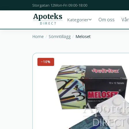
Storgatan 12
Mon-Fri 09:00-18:00
Apoteks
Om oss
Vår
Kategorier
DIRECT
Home
Sömntillägg
Meloset
−10%