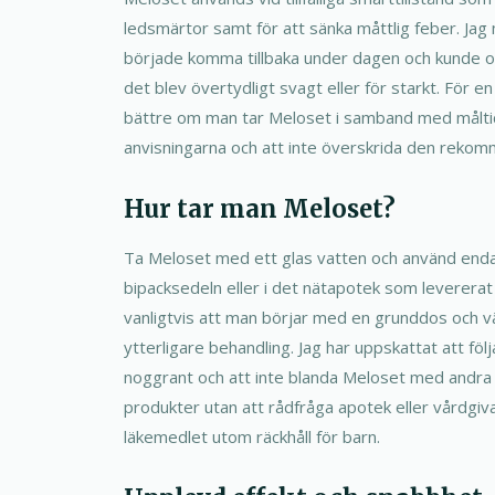
ledsmärtor samt för att sänka måttlig feber. Jag
började komma tillbaka under dagen och kunde of
det blev övertydligt svagt eller för starkt. För e
bättre om man tar Meloset i samband med måltid. 
anvisningarna och att inte överskrida den reko
Hur tar man Meloset?
Ta Meloset med ett glas vatten och använd end
bipacksedeln eller i det nätapotek som levererat
vanligtvis att man börjar med en grunddos och vä
ytterligare behandling. Jag har uppskattat att föl
noggrant och att inte blanda Meloset med andra k
produkter utan att rådfråga apotek eller vårdgiva
läkemedlet utom räckhåll för barn.