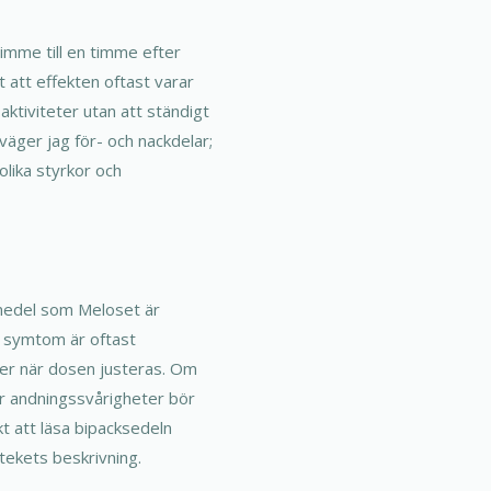
imme till en timme efter
t att effekten oftast varar
aktiviteter utan att ständigt
äger jag för- och nackdelar;
olika styrkor och
medel som Meloset är
a symtom är oftast
ler när dosen justeras. Om
r andningssvårigheter bör
kt att läsa bipacksedeln
tekets beskrivning.