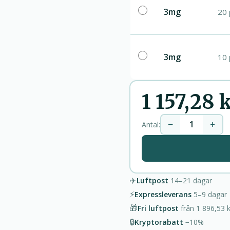
3mg
20 
3mg
10 
1 157,28 
−
+
Antal:
✈️
Luftpost
14–21
dagar
⚡
Expressleverans
5–9
dagar
🎁
Fri luftpost
från
1 896,53 k
🔒
Kryptorabatt
−10%