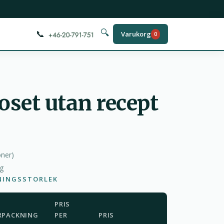
📞
🔍
Varukorg
0
set utan recept
oner
)
ag
NINGSSTORLEK
PRIS
RPACKNING
PER
PRIS