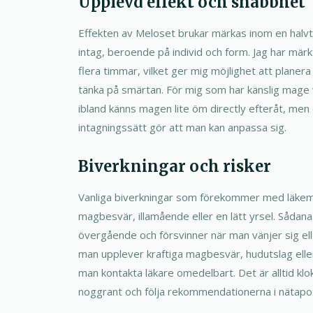
Upplevd effekt och snabbhet
Effekten av Meloset brukar märkas inom en halvt
intag, beroende på individ och form. Jag har märk
flera timmar, vilket ger mig möjlighet att planera 
tänka på smärtan. För mig som har känslig mage v
ibland känns magen lite öm directly efteråt, men 
intagningssätt gör att man kan anpassa sig.
Biverkningar och risker
Vanliga biverkningar som förekommer med läke
magbesvär, illamående eller en lätt yrsel. Sådan
övergående och försvinner när man vänjer sig el
man upplever kraftiga magbesvär, hudutslag elle
man kontakta läkare omedelbart. Det är alltid klo
noggrant och följa rekommendationerna i nätapo