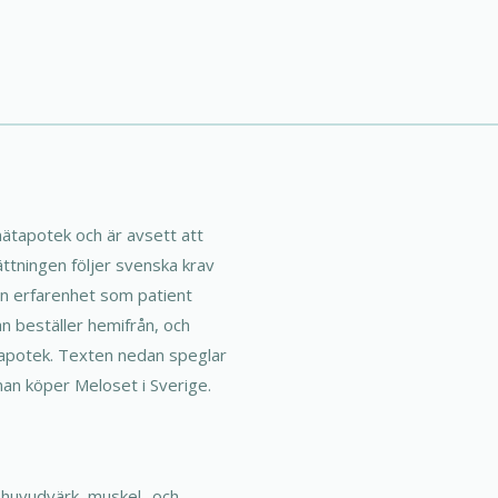
nätapotek och är avsett att
tningen följer svenska krav
in erfarenhet som patient
an beställer hemifrån, och
 apotek. Texten nedan speglar
an köper Meloset i Sverige.
m huvudvärk, muskel- och