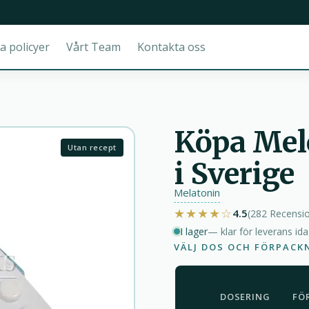
a policyer
Vårt Team
Kontakta oss
Köpa Melo
Utan recept
i Sverige
Melatonin
★★★★☆
4.5
(282
Recensi
I lager
— klar för leverans id
VÄLJ DOS OCH FÖRPACK
DOSERING
FÖ