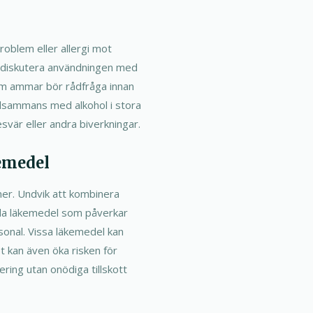
blem eller allergi mot
ch diskutera användningen med
som ammar bör rådfråga innan
llsammans med alkohol i stora
vär eller andra biverkningar.
emedel
ner. Undvik att kombinera
gda läkemedel som påverkar
sonal. Vissa läkemedel kan
t kan även öka risken för
nering utan onödiga tillskott