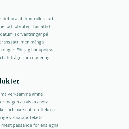
 det bra att kontrollera att
el och obruten. Läs alltid
sdatum. Förväntningar på
everanssätt, men många
 dagar. För jag har upplevt
n haft frågor om dosering
dukter
samma verksamma ämne
ver magen än vissa andra
yrkor och hur snabbt effekten
verige via nätapotekets
ns mest passande för ens egna