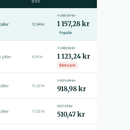
DOS
1 285,87 kr
1 157,28 kr
piller
12,94 kr
Populär
1 248,04 kr
1 123,24 kr
 piller
9,36 kr
Bästa pris
1 021,09 kr
piller
15,32 kr
918,98 kr
567,19 kr
piller
17,02 kr
510,47 kr