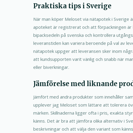
Praktiska tips i Sverige
När man köper Meloset via nätapotek i Sverige är
apoteket är registrerat och att förpackningen är h
bipacksedeln på svenska och kontrollera utgång
leveranstiden kan variera beroende på val av l
nätapotek uppger att leveransen sker inom några
att kundsupporten varit vänlig och snabb när ma
eller biverkningar.
Jämförelse med liknande pro
Jämfört med andra produkter som innehåller 
upplever jag Meloset som lättare att tolerera ö
märken. Skillnaderna ligger ofta i pris, exakta st
känns. Det är bra att jämföra olika alternativ i S
beskrivningar och att välja den variant som kän