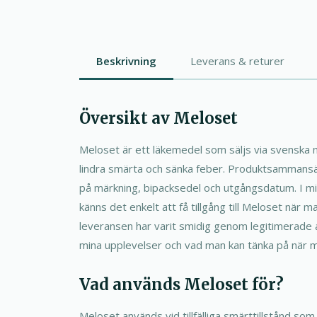
Beskrivning
Leverans & returer
Översikt av Meloset
Meloset är ett läkemedel som säljs via svenska 
lindra smärta och sänka feber. Produktsammansät
på märkning, bipacksedel och utgångsdatum. I m
känns det enkelt att få tillgång till Meloset när m
leveransen har varit smidig genom legitimerade
mina upplevelser och vad man kan tänka på när m
Vad används Meloset för?
Meloset används vid tillfälliga smärttillstånd so