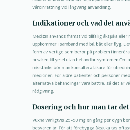
vårdinrättning vid långvarig användning.
Indikationer och vad det anv
Meclizin används främst vid tillfällig åksjuka elle
uppkommer i samband med bil, båt eller flyg. Det
form av vertigo som beror på problem i innerörat
orsaken till yrsel utan behandlar symtomen.Om an
misstänks bör man konsultera läkare för utrednin
medicinen. För äldre patienter och personer med 
alternativa behandlingar vara bättre, så det är vikt
rådgivning.
Dosering och hur man tar det
Vuxna vanligtvis 25–50 mg en gång per dygn ber
besvären är. För att förebygga åksjuka tas oftas