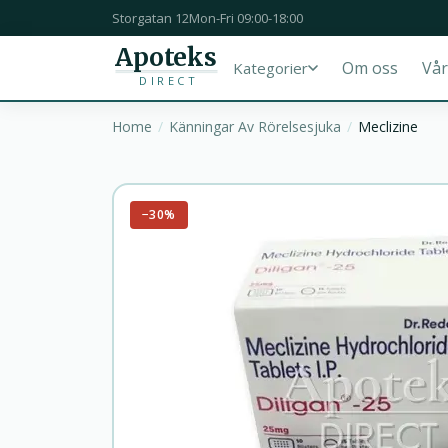
Storgatan 12
Mon-Fri 09:00-18:00
Apoteks
Om oss
Vår
Kategorier
DIRECT
Home
Känningar Av Rörelsesjuka
Meclizine
−30%