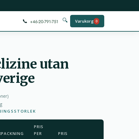
📞
🔍
Varukorg
0
lizine utan
verige
oner
)
ag
NINGSSTORLEK
PRIS
RPACKNING
PER
PRIS