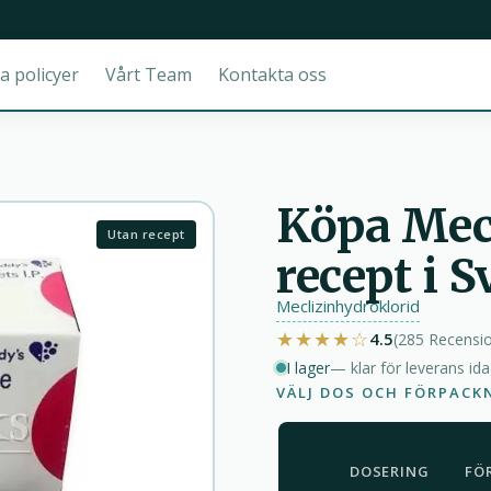
a policyer
Vårt Team
Kontakta oss
Köpa Mec
Utan recept
recept i S
Meclizinhydroklorid
★★★★☆
4.5
(285
Recensi
I lager
— klar för leverans id
VÄLJ DOS OCH FÖRPACK
DOSERING
FÖ