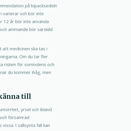
ommendation på bipacksedeln
 varierar och bör inte
r 12 år bör inte använda
a och ammande bör särskild
t att medicinen ska tas i
ingarna. Om du tar fler
a risken för somnolens och
n när du kommer ihåg, men
känna till
untorrhet, yrsel och ibland
r och försämrad
ssa. I sällsynta fall kan