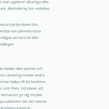
m man upplever allvarliga eller
are. Alkoholintag bör undvikas
vissa hjärtproblem bör
clizin kan påverka vissa
mågan att köra bil eller
ndlingen.
nde mellan olika apotek och
i viss dosering medan andra
 kan hjälpa till att bedöma
v som finns. Vid planer att
r farmaceut ge dig en plan
 nya patienter kan det kännas
r kroppen reagerar.