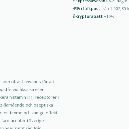
⚡
Expressleverans
5–9
dagar
🎁
Fri luftpost
från
1 902,85 k
🔒
Kryptorabatt
−10%
in som oftast används för att
pstår vid åksjuka eller
ckera histamin H1-receptorer i
kt illamående och oseptiska
om en timme och kan ge effekt
h farmaceuter i Sverige
sningar samt råd från