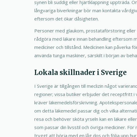
synen bli suddig eller hjärtklappning uppträda. O
långvariga biverkningar bör man kontakta vårdgiv
eftersom det ökar dåsigheten.
Personer med glaukom, prostataförstoring eller 
rådgöra med läkare innan behandling eftersom me
mediciner och tillstånd. Medicinen kan påverka för
använda tunga maskiner, särskilt i början av beha
Lokala skillnader i Sverige
I Sverige är tillgången till meclizin något variera
regioner; vissa butiker erbjuder det receptfritt 
kräver läkemedelsförskrivning. Apotekspersonalen
om detta läkemedel passar dig och vilka alternati
resa och behöver sköta yrseln kan en läkare elle
som passar din livsstil och övriga mediciner. För
tryggt att börja med en låg dos och följa upp hu