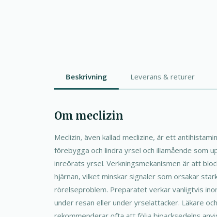
Beskrivning
Leverans & returer
Om meclizin
Meclizin, även kallad meclizine, är ett antihistam
förebygga och lindra yrsel och illamående som up
inreörats yrsel. Verkningsmekanismen är att blo
hjärnan, vilket minskar signaler som orsakar star
rörelseproblem. Preparatet verkar vanligtvis in
under resan eller under yrselattacker. Läkare oc
rekommenderar ofta att följa bipacksedelns anvi