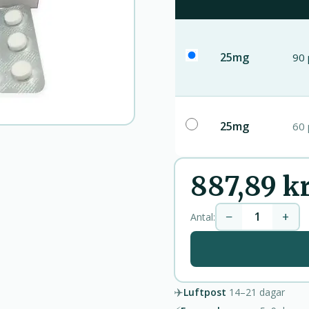
25mg
90 
25mg
60 
887,89 k
−
+
Antal:
✈️
Luftpost
14–21
dagar