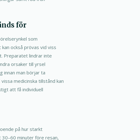
änds för
r rörelserynkel som
 kan också prövas vid viss
. Preparatet lindrar inte
dra orsaker till yrsel
g innan man börjar ta
vissa medicinska tillstånd kan
igt att få individuell
oende på hur starkt
t 30–60 minuter före resan,