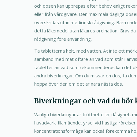
och dosen kan upprepas efter behov enligt rek
eller från vårdgivare. Den maximala dagliga dosen
överskridas utan medicinsk rådgivning. Barn unde
detta läkemedel utan läkares ordination. Gravid
rådgivning före användning.
Ta tabletterna helt, med vatten. Ät inte ett mörk
samband med mat oftare än vad som står i anvisn
tabletter än vad som rekommenderas kan det ök
andra biverkningar. Om du missar en dos, ta de
hoppa över den om det är nära nästa dos.
Biverkningar och vad du bör 
Vanliga biverkningar är trötthet eller dåsighet, m
huvudvärk. Illamående, yrsel vid hastiga rörelse
koncentrationsförmåga kan också förekomma hos vi