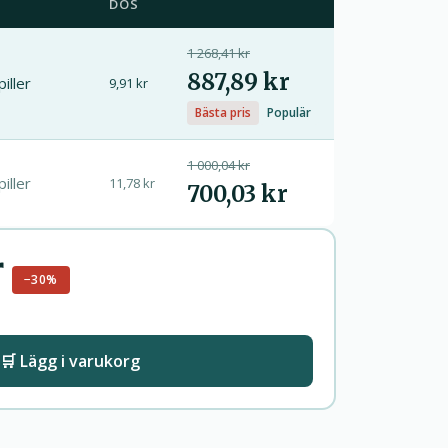
DOS
1 268,41 kr
887,89 kr
piller
9,91 kr
Bästa pris
Populär
1 000,04 kr
piller
11,78 kr
700,03 kr
r
−30%
🛒 Lägg i varukorg