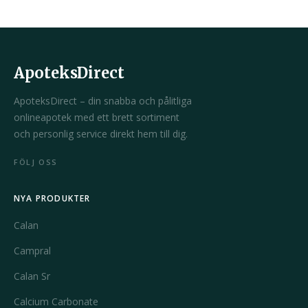
ApoteksDirect
ApoteksDirect – din snabba och pålitliga
onlineapotek med ett brett sortiment
och personlig service direkt hem till dig.
FÖLJ OSS
NYA PRODUKTER
Calan
Campral
Calan Sr
Calcium Carbonate