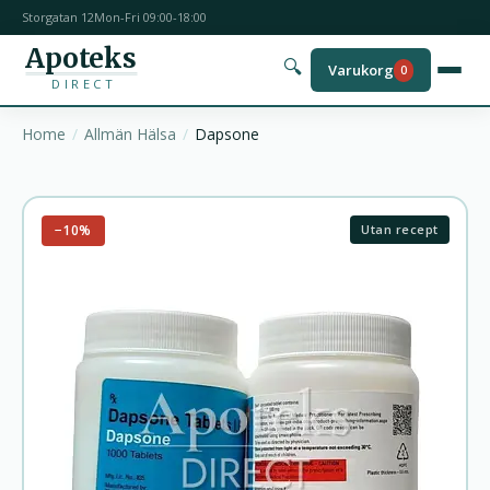
Storgatan 12
Mon-Fri 09:00-18:00
Apoteks
🔍
Varukorg
0
DIRECT
Home
Allmän Hälsa
Dapsone
−10%
Utan recept