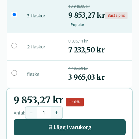
10 948,08 kr
9 853,27 kr
3 flaskor
Bästa pris
Populär
8 036,11 kr
2 flaskor
7 232,50 kr
4 405,59 kr
flaska
3 965,03 kr
9 853,27 kr
−10%
−
+
Antal:
🛒 Lägg i varukorg