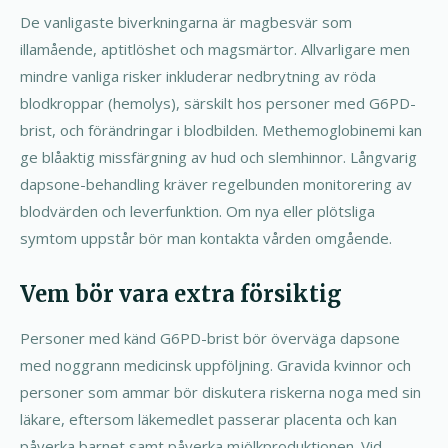
De vanligaste biverkningarna är magbesvär som
illamående, aptitlöshet och magsmärtor. Allvarligare men
mindre vanliga risker inkluderar nedbrytning av röda
blodkroppar (hemolys), särskilt hos personer med G6PD-
brist, och förändringar i blodbilden. Methemoglobinemi kan
ge blåaktig missfärgning av hud och slemhinnor. Långvarig
dapsone-behandling kräver regelbunden monitorering av
blodvärden och leverfunktion. Om nya eller plötsliga
symtom uppstår bör man kontakta vården omgående.
Vem bör vara extra försiktig
Personer med känd G6PD-brist bör överväga dapsone
med noggrann medicinsk uppföljning. Gravida kvinnor och
personer som ammar bör diskutera riskerna noga med sin
läkare, eftersom läkemedlet passerar placenta och kan
påverka barnet samt påverka mjölkproduktionen. Vid