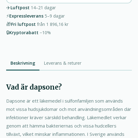
✈️
Luftpost
14–21
dagar
⚡
Expressleverans
5–9
dagar
🎁
Fri luftpost
från
1 896,16 kr
🔒
Kryptorabatt
−10%
Beskrivning
Leverans & returer
Vad är dapsone?
Dapsone är ett läkemedel i sulfonfamiljen som används
mot vissa hudsjukdomar och mot användningsområden där
infektioner kräver särskild behandling. Läkemedlet verkar
genom att hämma bakteriernas och vissa hudcellers
tillväxt, vilket minskar inflammationen. I Sverige används