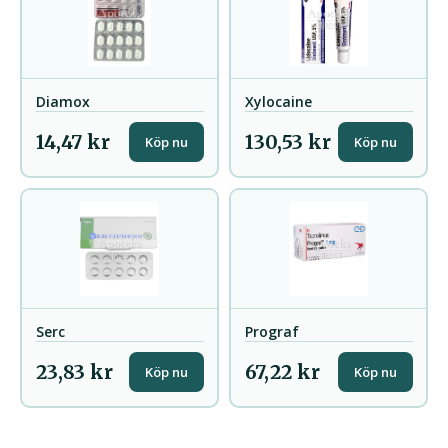
Diamox
Xylocaine
14,47 kr
130,53 kr
Köp nu
Köp nu
Serc
Prograf
23,83 kr
67,22 kr
Köp nu
Köp nu