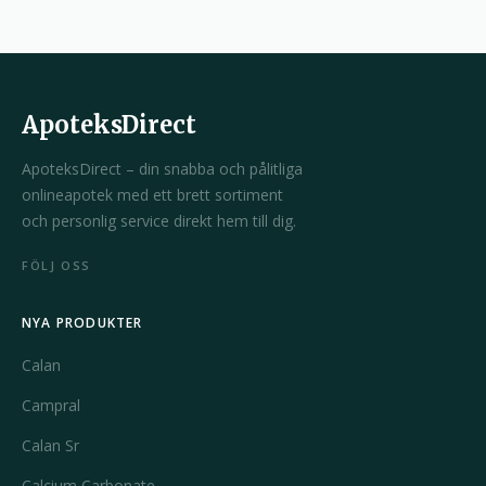
ApoteksDirect
ApoteksDirect – din snabba och pålitliga
onlineapotek med ett brett sortiment
och personlig service direkt hem till dig.
FÖLJ OSS
NYA PRODUKTER
Calan
Campral
Calan Sr
Calcium Carbonate