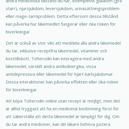
andra medicinska tillstånd du har, exempelvis glaukom (grå
starr), njursjukdom, leversjukdom, urinasättningsproblem
eller mage-tarmproblem. Detta eftersom dessa tillstånd
kan påverka hur läkemedlet fungerar eller öka risken för
biverkningar.
Det är också av stor vikt att meddela alla andra läkemedel
du tar, inklusive receptfria läkemedel, vitaminer och
kosttillskott. Tolterodin kan interagera med andra
läkemedel, särskilt andra antikolinergika, vissa
antidepressiva eller läkemedel för hjärt-kärlsjukdomar.
Dessa interaktioner kan påverka effekten eller öka risken
för biverkningar.
Att köpa Tolterodin online utan recept är möjligt, men det
är alltid tryggast att ha en medicinsk bedömning först för
att säkerställa att detta läkemedel är lämpligt för dig. Om
du tar andra mediciner, kan din läkare behöva justera