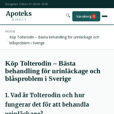
Storgatan 12
Mon-Fri 09:00-18:00
Apoteks
🔍
Varukorg
0
DIRECT
Home
Köp Tolterodin – Bästa behandling för urinläckage och
blåsproblem i Sverige
Köp Tolterodin – Bästa
behandling för urinläckage och
blåsproblem i Sverige
1. Vad är Tolterodin och hur
fungerar det för att behandla