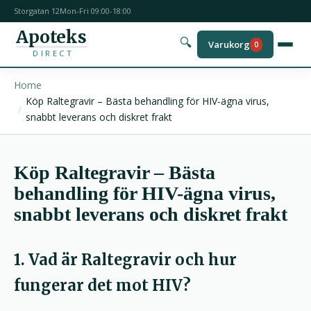
Storgatan 12
Mon-Fri 09:00-18:00
Apoteks
🔍
Varukorg
0
DIRECT
Home
Köp Raltegravir – Bästa behandling för HIV-ägna virus,
snabbt leverans och diskret frakt
Köp Raltegravir – Bästa
behandling för HIV-ägna virus,
snabbt leverans och diskret frakt
1. Vad är Raltegravir och hur
fungerar det mot HIV?