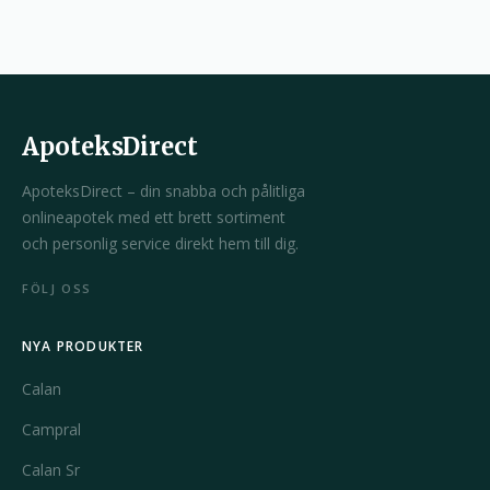
ApoteksDirect
ApoteksDirect – din snabba och pålitliga
onlineapotek med ett brett sortiment
och personlig service direkt hem till dig.
FÖLJ OSS
NYA PRODUKTER
Calan
Campral
Calan Sr