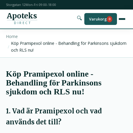
Storgatan 12
Mon-Fri 09:00-18:00
Apoteks
🔍
Varukorg
0
DIRECT
Home
Köp Pramipexol online - Behandling för Parkinsons sjukdom
och RLS nu!
Köp Pramipexol online -
Behandling för Parkinsons
sjukdom och RLS nu!
1. Vad är Pramipexol och vad
används det till?