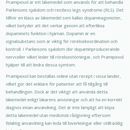
Pramipexol är ett läkemedel som används för att behandla
Parkinsons sjukdom och restless legs syndrome (RLS). Det
tillhör en klass av läkemedel som kallas dopaminagonister,
vilket betyder att det verkar genom att efterlikna
dopaminets funktion i hjärnan. Dopamin är en
signalsubstans som är viktig för rörelsekoordination och
kontroll. I Parkinsons sjukdom dör dopaminproducerande
nervceller vilket leder till rörelsestörningar, och Pramipexol
hjälper till att lindra dessa symtom.
Pramipexol kan beställas online utan recept i vissa länder,
vilket gör det enklare för patienter att få tillgång till
behandlingen. Dock är det viktigt att använda detta
läkemedel enligt läkarens anvisningar och att ha en korrekt
diagnos innan användning. Det är inte lämpligt att köpa
detta läkemedel utan medicinsk rådgivning eftersom
felaktig användning kan leda till biverkningar eller otillräcklig