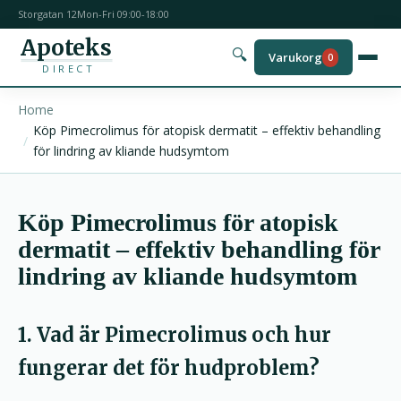
Storgatan 12
Mon-Fri 09:00-18:00
Apoteks
🔍
Varukorg
0
DIRECT
Home
Köp Pimecrolimus för atopisk dermatit – effektiv behandling
för lindring av kliande hudsymtom
Köp Pimecrolimus för atopisk
dermatit – effektiv behandling för
lindring av kliande hudsymtom
1. Vad är Pimecrolimus och hur
fungerar det för hudproblem?