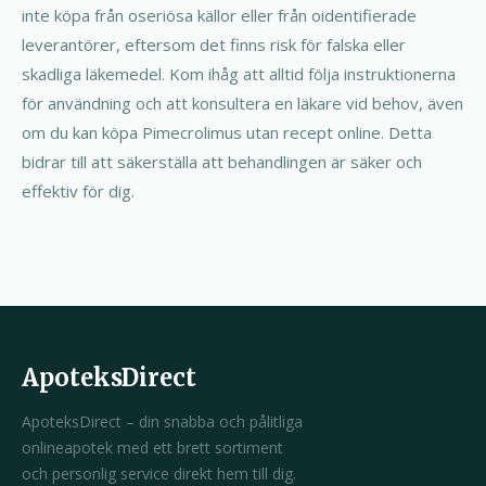
inte köpa från oseriösa källor eller från oidentifierade
leverantörer, eftersom det finns risk för falska eller
skadliga läkemedel. Kom ihåg att alltid följa instruktionerna
för användning och att konsultera en läkare vid behov, även
om du kan köpa Pimecrolimus utan recept online. Detta
bidrar till att säkerställa att behandlingen är säker och
effektiv för dig.
ApoteksDirect
ApoteksDirect – din snabba och pålitliga
onlineapotek med ett brett sortiment
och personlig service direkt hem till dig.