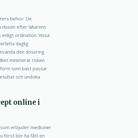
enters behov. De
ra dosen efter läkarens
nligt ordination. Vissa
erlätta daglig
t använda den dosering
lket minimerar risken
en form som bäst passar
resultat och undvika
ept online i
ek som erbjuder mediciner
u först bör ha fått en