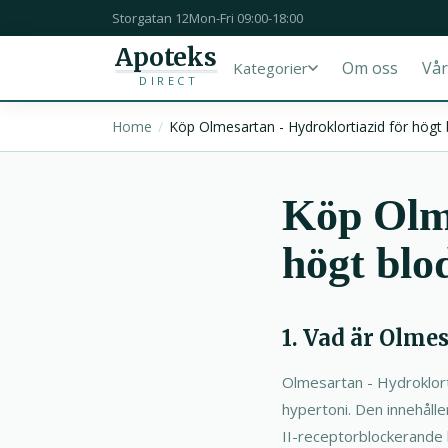
Storgatan 12
Mon-Fri 09:00-18:00
Apoteks
Om oss
Vår
Kategorier
DIRECT
Home
Köp Olmesartan - Hydroklortiazid för högt b
Köp Olme
högt blo
1. Vad är Olme
Olmesartan - Hydroklort
hypertoni. Den innehålle
II-receptorblockerande l