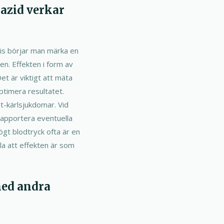
iazid verkar
vis börjar man märka en
en. Effekten i form av
t är viktigt att mäta
optimera resultatet.
rt-kärlsjukdomar. Vid
 rapportera eventuella
högt blodtryck ofta är en
lla att effekten är som
med andra