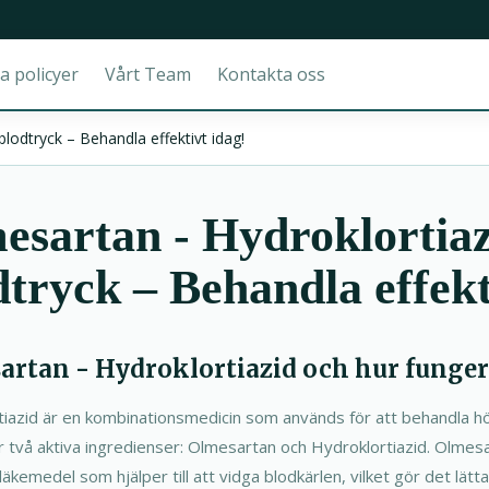
a policyer
Vårt Team
Kontakta oss
lodtryck – Behandla effektivt idag!
sartan - Hydroklortiaz
dtryck – Behandla effekt
sartan - Hydroklortiazid och hur funger
iazid är en kombinationsmedicin som används för att behandla hög
r två aktiva ingredienser: Olmesartan och Hydroklortiazid. Olmesa
äkemedel som hjälper till att vidga blodkärlen, vilket gör det lätta