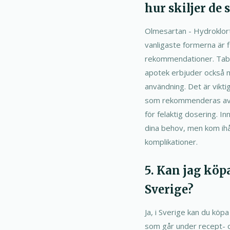
hur skiljer de s
Olmesartan - Hydroklortia
vanligaste formerna är f
rekommendationer. Table
apotek erbjuder också mö
användning. Det är vikti
som rekommenderas av di
för felaktig dosering. I
dina behov, men kom ihåg
komplikationer.
5. Kan jag köp
Sverige?
Ja, i Sverige kan du köp
som går under recept- oc