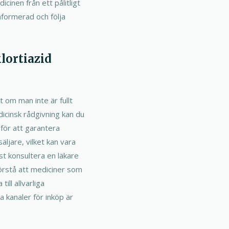
cinen från ett pålitligt
informerad och följa
lortiazid
t om man inte är fullt
icinsk rådgivning kan du
 för att garantera
äljare, vilket kan vara
rst konsultera en läkare
 förstå att mediciner som
ll allvarliga
a kanaler för inköp är