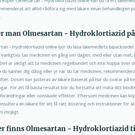
 köper Olmesartan - Hydroklortiazid online kan du få ett läkeme
mmenderat att alltid rådföra sig med läkare innan behandlingen p
.
r man Olmesartan - Hydroklortiazid på 
tan - Hydroklortiazid online bör du läsa läkemedlets bipacksedel 
 Vanligtvis tas medicinen en gång om dagen, med eller utan mat,
et är viktigt att ta medicinen regelbundet och inte hoppa över do
 du känner dig dåsig eller yr när du tar medicinen, rekommenderas 
gifter. Dosen kan justeras av läkare baserat på hur du svarar på 
gar. För att få bästa resultat bör du fortsätta att mäta ditt blod
 förändringar eller oönskade effekter. Eftersom medicinen kan köp
konsultera en läkare för att få rätt dosering och instruktioner för a
m möjligt.
mer finns Olmesartan - Hydroklortiazid t