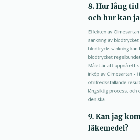
8. Hur lång ti
och hur kan j
Effekten av Olmesartan 
sänkning av blodtrycket 
blodtryckssänkning kan 
blodtrycket regelbundet 
Målet är att uppnå ett st
inköp av Olmesartan - Hy
otillfredsställande resul
långsiktig process, och d
den ska.
9. Kan jag ko
läkemedel?