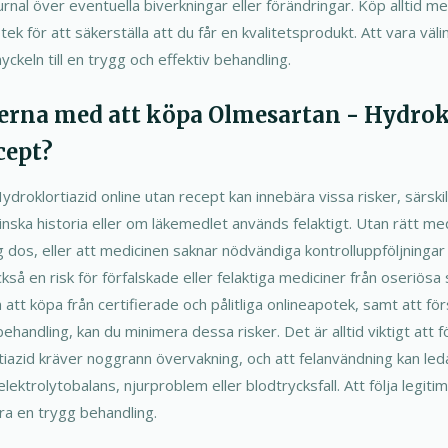
nal över eventuella biverkningar eller förändringar. Köp alltid medi
tek för att säkerställa att du får en kvalitetsprodukt. Att vara väl
yckeln till en trygg och effektiv behandling.
skerna med att köpa Olmesartan - Hydrok
cept?
droklortiazid online utan recept kan innebära vissa risker, särskil
ska historia eller om läkemedlet används felaktigt. Utan rätt med
ig dos, eller att medicinen saknar nödvändiga kontrolluppföljningar
så en risk för förfalskade eller felaktiga mediciner från oseriösa s
 att köpa från certifierade och pålitliga onlineapotek, samt att fö
behandling, kan du minimera dessa risker. Det är alltid viktigt att
azid kräver noggrann övervakning, och att felanvändning kan leda ti
lektrolytobalans, njurproblem eller blodtrycksfall. Att följa legitim
ra en trygg behandling.