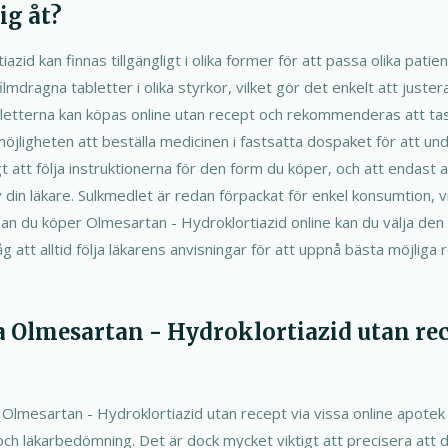
ig åt?
zid kan finnas tillgängligt i olika former för att passa olika pati
ilmdragna tabletter i olika styrkor, vilket gör det enkelt att juste
tterna kan köpas online utan recept och rekommenderas att tas e
jligheten att beställa medicinen i fastsatta dospaket för att und
gt att följa instruktionerna för den form du köper, och att endas
n läkare. Sulkmedlet är redan förpackat för enkel konsumtion, vi
nnan du köper Olmesartan - Hydroklortiazid online kan du välja d
 att alltid följa läkarens anvisningar för att uppnå bästa möjliga 
a Olmesartan - Hydroklortiazid utan rec
a Olmesartan - Hydroklortiazid utan recept via vissa online apot
h läkarbedömning. Det är dock mycket viktigt att precisera att d