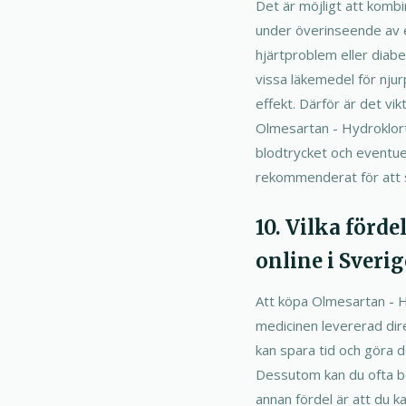
Det är möjligt att komb
under överinseende av e
hjärtproblem eller diab
vissa läkemedel för njur
effekt. Därför är det vik
Olmesartan - Hydroklorti
blodtrycket och eventue
rekommenderat för att s
10. Vilka förd
online i Sverig
Att köpa Olmesartan - Hy
medicinen levererad dire
kan spara tid och göra 
Dessutom kan du ofta be
annan fördel är att du k