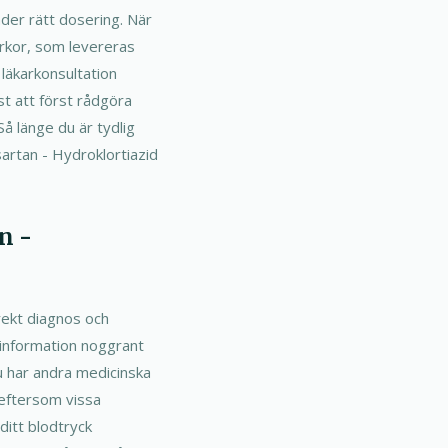
nder rätt dosering. När
yrkor, som levereras
l läkarkonsultation
st att först rådgöra
Så länge du är tydlig
artan - Hydroklortiazid
n -
rekt diagnos och
l information noggrant
du har andra medicinska
 eftersom vissa
ditt blodtryck