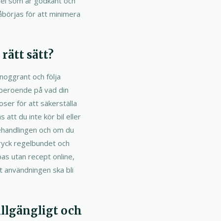
del som är godkänt och
åbörjas för att minimera
rätt sätt?
noggrant och följa
 beroende på vad din
ser för att säkerställa
att du inte kör bil eller
behandlingen och om du
tryck regelbundet och
as utan recept online,
tt användningen ska bli
illgängligt och