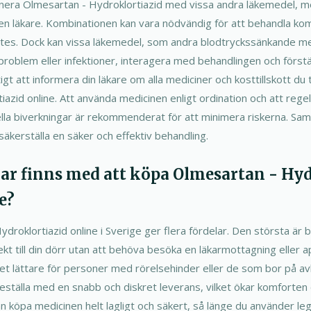
inera Olmesartan - Hydroklortiazid med vissa andra läkemedel, me
n läkare. Kombinationen kan vara nödvändig för att behandla ko
etes. Dock kan vissa läkemedel, som andra blodtryckssänkande mede
problem eller infektioner, interagera med behandlingen och förstä
tigt att informera din läkare om alla mediciner och kosttillskott du
azid online. Att använda medicinen enligt ordination och att rege
lla biverkningar är rekommenderat för att minimera riskerna. Samr
äkerställa en säker och effektiv behandling.
elar finns med att köpa Olmesartan - Hy
e?
droklortiazid online i Sverige ger flera fördelar. Den största är 
kt till din dörr utan att behöva besöka en läkarmottagning eller 
det lättare för personer med rörelsehinder eller de som bor på av
ställa med en snabb och diskret leverans, vilket ökar komforten
an köpa medicinen helt lagligt och säkert, så länge du använder leg