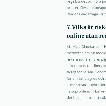
regelbundet och föra jour
och certifierat onlineapo
läkarens anvisningar är n
7. Vilka är ri
online utan re
Att köpa Olmesartan - Hy
medveten om sin medicin
riskera att få en olämpl
säkerheten. Det finns ock
farligt för hälsan. Genom
för en rätt diagnos och 
Olmesartan - Hydroklorti
hälsoproblem, inklusive e
det bästa sättet att säk