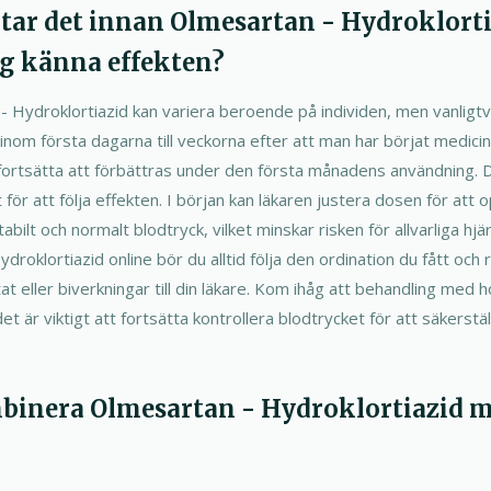
d tar det innan Olmesartan - Hydroklort
ag känna effekten?
- Hydroklortiazid kan variera beroende på individen, men vanligt
inom första dagarna till veckorna efter att man har börjat medicin
fortsätta att förbättras under den första månadens användning. De
för att följa effekten. I början kan läkaren justera dosen för att 
abilt och normalt blodtryck, vilket minskar risken för allvarliga hjä
droklortiazid online bör du alltid följa den ordination du fått och
tat eller biverkningar till din läkare. Kom ihåg att behandling med 
et är viktigt att fortsätta kontrollera blodtrycket för att säkerstä
mbinera Olmesartan - Hydroklortiazid 