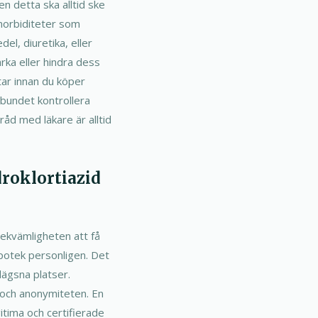
n detta ska alltid ske
morbiditeter som
l, diuretika, eller
rka eller hindra dess
 tar innan du köper
lbundet kontrollera
åd med läkare är alltid
droklortiazid
bekvämligheten att få
apotek personligen. Det
lägsna platser.
 och anonymiteten. En
itima och certifierade