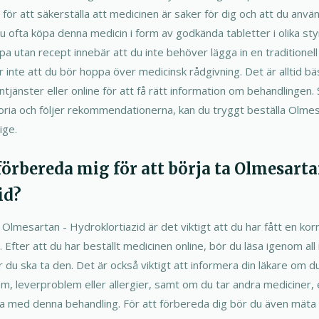
e för att säkerställa att medicinen är säker för dig och att du anvä
du ofta köpa denna medicin i form av godkända tabletter i olika st
 köpa utan recept innebär att du inte behöver lägga in en traditionel
 inte att du bör hoppa över medicinsk rådgivning. Det är alltid bä
tjänster eller online för att få rätt information om behandlingen. 
oria och följer rekommendationerna, kan du tryggt beställa Olmes
ige.
 förbereda mig för att börja ta Olmesarta
id?
Olmesartan - Hydroklortiazid är det viktigt att du har fått en kor
e. Efter att du har beställt medicinen online, bör du läsa igenom al
är du ska ta den. Det är också viktigt att informera din läkare om 
em, leverproblem eller allergier, samt om du tar andra mediciner,
a med denna behandling. För att förbereda dig bör du även mäta 