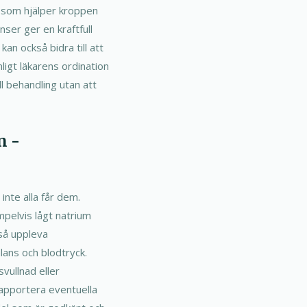
r, som hjälper kroppen
ser ger en kraftfull
an också bidra till att
ligt läkarens ordination
ill behandling utan att
n -
nte alla får dem.
mpelvis lågt natrium
så uppleva
ans och blodtryck.
svullnad eller
rapportera eventuella