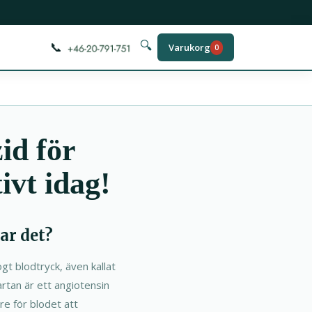
📞
🔍
Varukorg
0
id för
ivt idag!
ar det?
t blodtryck, även kallat
rtan är ett angiotensin
re för blodet att