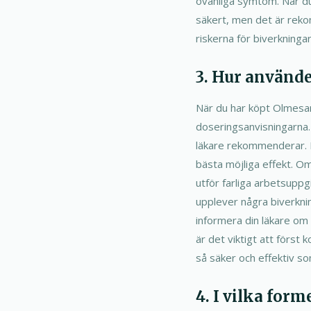
ovanliga symtom. När du
säkert, men det är reko
riskerna för biverkningar
3. Hur använde
När du har köpt Olmesar
doseringsanvisningarna.
läkare rekommenderar. D
bästa möjliga effekt. Om
utför farliga arbetsupp
upplever några biverknin
informera din läkare om
är det viktigt att först 
så säker och effektiv so
4. I vilka for