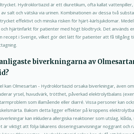
dtrycket. Hydroklortiazid är ett diuretikum, ofta kallat vattenpille
 av salt och vätska via urinen. Kombinationen av dessa två substan
trycket effektivt och minska risken för hjärt-kärlsjukdomar. Medel k
 och hjärtinfarkt för patienter med högt blodtryck. Det används en
 recept i Sverige, vilket gör det lätt för patienter att få tillgång t
tagning.
 vanligaste biverkningarna av Olmesarta
id?
l kan Olmesartan - Hydroklortiazid orsaka biverkningar, även om i
luderar yrsel, huvudvärk, trötthet, påverkad elektrolytbalans (exe
-tarmproblem som illamående eller diarré. Vissa personer kan ock
kelsmärta. Bakom detta ligger effekter på kroppens elektrolytbal
biverkningar kan inkludera allergiska reaktioner som utslag, klåda, 
 är viktigt att följa läkarens doseringsanvisningar noggrant och 