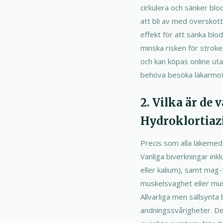
cirkulera och sänker blo
att bli av med överskott
effekt för att sänka blod
minska risken för stroke
och kan köpas online utan
behöva besöka läkarmot
2. Vilka är de
Hydroklortiaz
Precis som alla läkemede
Vanliga biverkningar ink
eller kalium), samt mag
muskelsvaghet eller mus
Allvarliga men sällsynta 
andningssvårigheter. Det