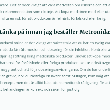
 läkare. Det är dock viktigt att vara medveten om riskerna och att
sk rekommendation som riktlinje. Att köpa medicinen med eller ut
 ofta en risk för att produkten är felmärk, förfalskad eller farlig.
g tänka på innan jag beställer Metronida
idazol online är det viktigt att säkerställa att du har en tydlig di
r att du får rätt medicin och dosering för din infektion. Kontrolle
 följer lagstiftning kring medicinska produkter. Undvik att köpa medi
ära risk för förfalskade eller farliga produkter. Det är också avg
 noggrant och att följa doseringsanvisningarna. Om du har under
 är gravid, bör du rådfråga en läkare först. Slutligen, kom ihåg at
ll recept, men det är alltid bäst att ha medicinsk rådgivning för a
tt behandlingen är korrekt och säker för just dig.