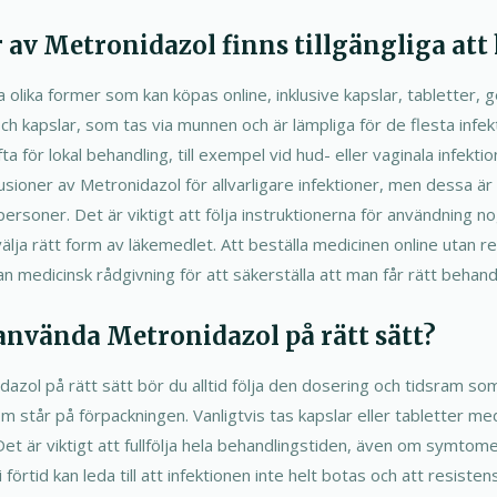
r av Metronidazol finns tillgängliga att
a olika former som kan köpas online, inklusive kapslar, tabletter, g
ch kapslar, som tas via munnen och är lämpliga för de flesta infekt
 för lokal behandling, till exempel vid hud- eller vaginala infektione
usioner av Metronidazol för allvarligare infektioner, men dessa är
tpersoner. Det är viktigt att följa instruktionerna för användning n
välja rätt form av läkemedlet. Att beställa medicinen online utan r
medicinsk rådgivning för att säkerställa att man får rätt behandli
 använda Metronidazol på rätt sätt?
azol på rätt sätt bör du alltid följa den dosering och tidsram som
 står på förpackningen. Vanligtvis tas kapslar eller tabletter me
t är viktigt att fullfölja hela behandlingstiden, även om symtome
förtid kan leda till att infektionen inte helt botas och att resisten