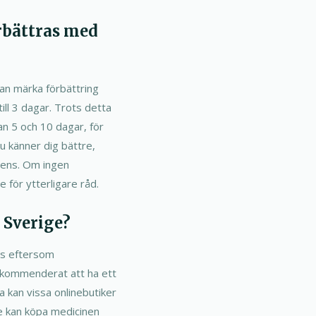
rbättras med
an märka förbättring
ill 3 dagar. Trots detta
an 5 och 10 dagar, för
du känner dig bättre,
stens. Om ingen
 för ytterligare råd.
i Sverige?
ops eftersom
 rekommenderat att ha ett
a kan vissa onlinebutiker
de kan köpa medicinen