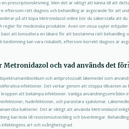
en prescriptionskrivning. Men det är viktigt att känna till att detta 
 eftersom rätt diagnos och behandling är avgörande för att und
underar på att köpa Metronidazol online bör du säkerställa att du h
ch regler för medicinska produkter. Även om vissa sajter erbjuder
id bäst att konsultera en läkare för att bestämma rätt behandling 
k bedömning kan vara riskabelt, eftersom korrekt diagnos är avgö
r Metronidazol och vad används det för
dspektrumantibiotikum och antiprotozoalt läkemedel som används 
liferativa infektioner. Det verkar genom att stoppa tillväxten av 
er kroppen att bekämpa infektioner. Vanliga användningsområden i
rminfektioner, hudinfektioner, och parasitära sjukdomar. Läkemedle
anaeroba bakterier. Det är viktigt att använda Metronidazol enligt
ning kan leda till resistensutveckling och biverkningar. Behandli
 infektingens art och svårighetsgrad.