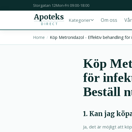
Storgatan 12
Mon-Fri 09:00-18:00
Apoteks
Om oss
Vår
Kategorier
DIRECT
Home
Köp Metronidazol - Effektiv behandling för 
Köp Metr
för infek
Beställ n
1. Kan jag köp
Ja, det är möjligt att k