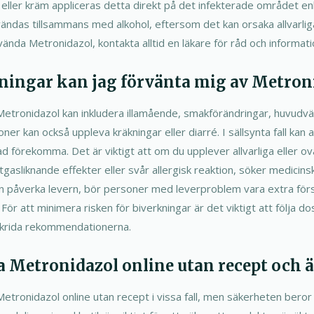
eller kräm appliceras detta direkt på det infekterade området enl
ändas tillsammans med alkohol, eftersom det kan orsaka allvarlig
ända Metronidazol, kontakta alltid en läkare för råd och informati
kningar kan jag förvänta mig av Metron
 Metronidazol kan inkludera illamående, smakförändringar, huvudvä
er kan också uppleva kräkningar eller diarré. I sällsynta fall kan 
nad förekomma. Det är viktigt att om du upplever allvarliga eller ov
asliknande effekter eller svår allergisk reaktion, söker medicin
 påverka levern, bör personer med leverproblem vara extra förs
 För att minimera risken för biverkningar är det viktigt att följa d
skrida rekommendationerna.
a Metronidazol online utan recept och ä
Metronidazol online utan recept i vissa fall, men säkerheten beror p