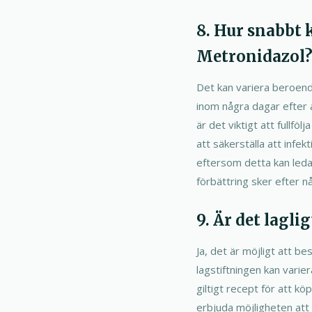
8. Hur snabbt 
Metronidazol
Det kan variera beroend
inom några dagar efter a
är det viktigt att fullf
att säkerställa att infek
eftersom detta kan leda 
förbättring sker efter n
9. Är det lagli
Ja, det är möjligt att b
lagstiftningen kan varie
giltigt recept för att k
erbjuda möjligheten att