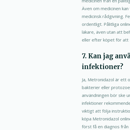
medicinen från en pålitli
Även om medicinen kan va
medicinsk rådgivning. Fe
ordentligt. Pålitliga on
läkare, även utan att b
eller efter köpet för att 
7. Kan jag anv
infektioner?
Ja, Metronidazol är ett 
bakterier eller protozoe
användningen bör ske und
infektioner rekommender
viktigt att följa instruk
köpa Metronidazol onlin
först få en diagnos från