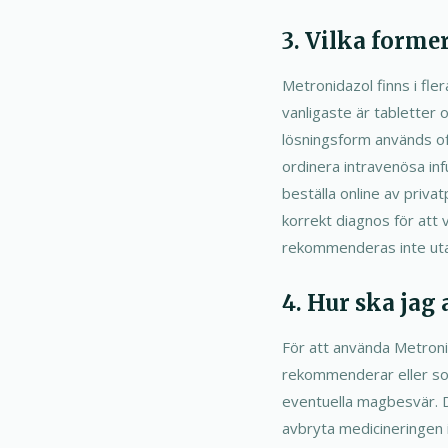
3. Vilka forme
Metronidazol finns i fler
vanligaste är tabletter o
lösningsform används ofta
ordinera intravenösa inf
beställa online av priva
korrekt diagnos för att 
rekommenderas inte utan 
4. Hur ska jag
För att använda Metronid
rekommenderar eller som
eventuella magbesvär. De
avbryta medicineringen i 