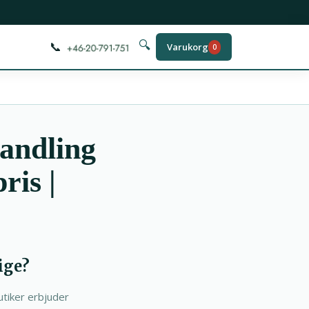
📞
🔍
Varukorg
0
handling
ris |
ige?
utiker erbjuder