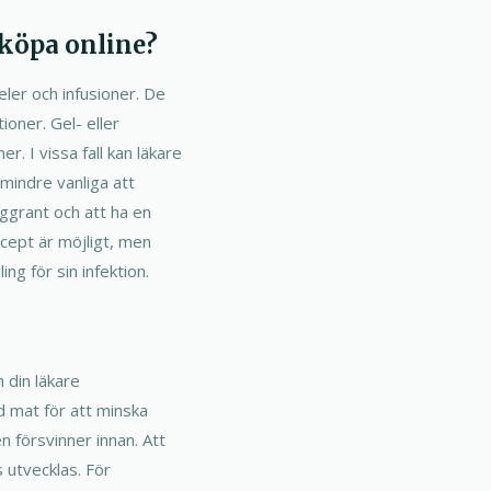
 köpa online?
eler och infusioner. De
ioner. Gel- eller
r. I vissa fall kan läkare
 mindre vanliga att
oggrant och att ha en
ecept är möjligt, men
ng för sin infektion.
 din läkare
d mat för att minska
n försvinner innan. Att
s utvecklas. För