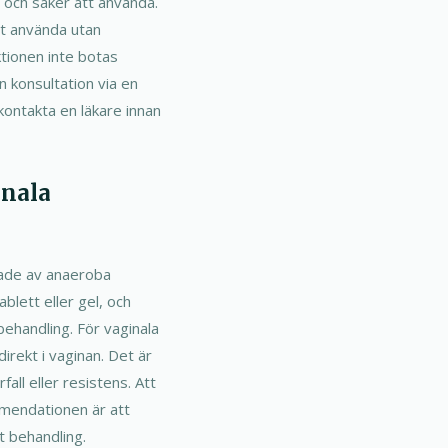
ta och säker att använda.
tt använda utan
ktionen inte botas
n konsultation via en
kontakta en läkare innan
inala
akade av anaeroba
blett eller gel, och
behandling. För vaginala
rekt i vaginan. Det är
fall eller resistens. Att
mmendationen är att
t behandling.