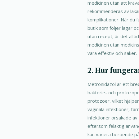
medicinen utan att kräva 
rekommenderas av läkare
komplikationer. När du f
butik som följer lagar o
utan recept, är det allt
medicinen utan medicins
vara effektiv och säker.
2. Hur fungera
Metronidazol är ett bre
bakterie- och protozopro
protozoer, vilket hjälp
vaginala infektioner, ta
infektioner orsakade av 
eftersom felaktig använd
kan variera beroende på