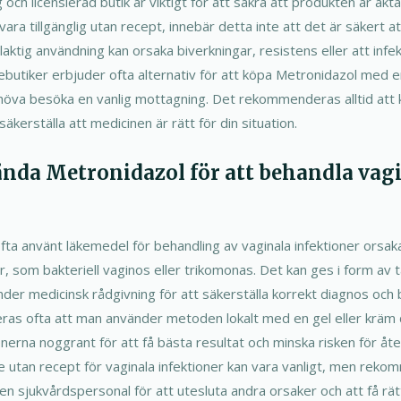
g och licensierad butik är viktigt för att säkra att produkten är äk
ra tillgänglig utan recept, innebär detta inte att det är säkert a
laktig användning kan orsaka biverkningar, resistens eller att infe
linebutiker erbjuder ofta alternativ för att köpa Metronidazol med e
ehöva besöka en vanlig mottagning. Det rekommenderas alltid att 
säkerställa att medicinen är rätt för din situation.
ända Metronidazol för att behandla vag
ofta använt läkemedel för behandling av vaginala infektioner ors
r, som bakteriell vaginos eller trikomonas. Det kan ges i form av ta
er medicinsk rådgivning för att säkerställa korrekt diagnos och 
as ofta att man använder metoden lokalt med en gel eller kräm di
tionerna noggrant för att få bästa resultat och minska risken för åter
e utan recept för vaginala infektioner kan vara vanligt, men reko
 en sjukvårdspersonal för att utesluta andra orsaker och att få rät