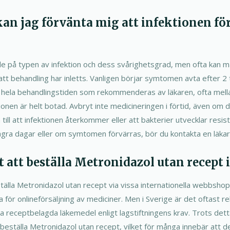
kan jag förvänta mig att infektionen fö
?
e på typen av infektion och dess svårighetsgrad, men ofta kan m
tt behandling har inletts. Vanligen börjar symtomen avta efter 2 t
ölja hela behandlingstiden som rekommenderas av läkaren, ofta mell
tionen är helt botad. Avbryt inte medicineringen i förtid, även om 
till att infektionen återkommer eller att bakterier utvecklar resi
ågra dagar eller om symtomen förvärras, bör du kontakta en läkare
gt att beställa Metronidazol utan recept 
eställa Metronidazol utan recept via vissa internationella webbsh
ra för onlineförsäljning av mediciner. Men i Sverige är det oftast
öpa receptbelagda läkemedel enligt lagstiftningens krav. Trots dett
 beställa Metronidazol utan recept, vilket för många innebär att 