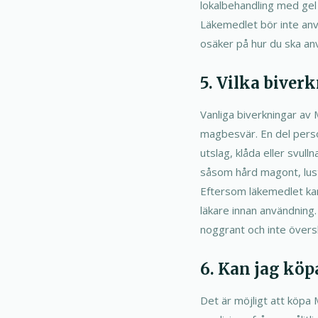
lokalbehandling med gel 
Läkemedlet bör inte anv
osäker på hur du ska anv
5. Vilka biver
Vanliga biverkningar av
magbesvär. En del person
utslag, klåda eller svull
såsom hård magont, lustg
Eftersom läkemedlet kan
läkare innan användning.
noggrant och inte över
6. Kan jag köp
Det är möjligt att köpa 