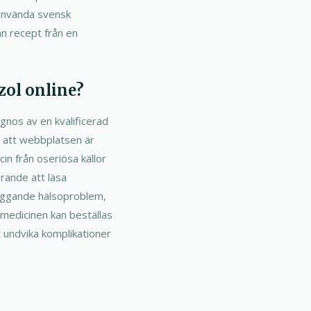
 använda svensk
an recept från en
zol online?
agnos av en kvalificerad
ra att webbplatsen är
cin från oseriösa källor
örande att läsa
liggande hälsoproblem,
t medicinen kan beställas
tt undvika komplikationer