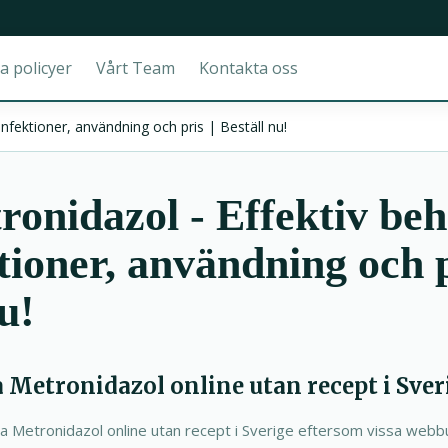
a policyer
Vårt Team
Kontakta oss
infektioner, användning och pris | Beställ nu!
onidazol - Effektiv be
tioner, användning och p
u!
a Metronidazol online utan recept i Sver
öpa Metronidazol online utan recept i Sverige eftersom vissa webb