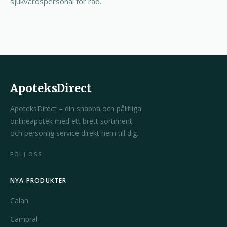
sjukvårdspersonal för råd.
ApoteksDirect
ApoteksDirect – din snabba och pålitliga
onlineapotek med ett brett sortiment
och personlig service direkt hem till dig.
FÖLJ OSS
NYA PRODUKTER
Calan
Campral