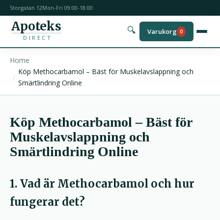
Storgatan 12
Mon-Fri 09:00-18:00
Apoteks
🔍
Varukorg
0
DIRECT
Home
Köp Methocarbamol – Bäst för Muskelavslappning och
Smärtlindring Online
Köp Methocarbamol – Bäst för
Muskelavslappning och
Smärtlindring Online
1. Vad är Methocarbamol och hur
fungerar det?