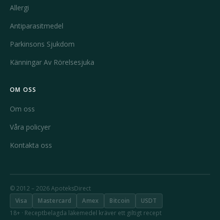
Allergi
Antiparasitmedel
Parkinsons Sjukdom
Känningar Av Rörelsesjuka
OM OSS
Om oss
Våra policyer
Kontakta oss
© 2012 – 2026 ApoteksDirect
Visa
Mastercard
Amex
Bitcoin
USDT
18+ · Receptbelagda läkemedel kräver ett giltigt recept