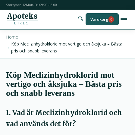
Storgatan 12
Mon-Fri 09:00-18:00
Apoteks
🔍
Varukorg
0
DIRECT
Home
Köp Meclizinhydroklorid mot vertigo och åksjuka – Bästa
pris och snabb leverans
Köp Meclizinhydroklorid mot
vertigo och åksjuka – Bästa pris
och snabb leverans
1. Vad är Meclizinhydroklorid och
vad används det för?