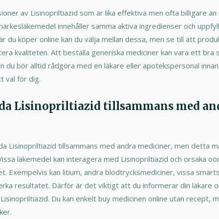
ioner av Lisinopriltiazid som är lika effektiva men ofta billigare 
a märkesläkemedel innehåller samma aktiva ingredienser och uppfy
 du köper online kan du välja mellan dessa, men se till att produ
tera kvaliteten. Att beställa generiska mediciner kan vara ett bra 
 men du bör alltid rådgöra med en läkare eller apotekspersonal innan
t val för dig.
da Lisinopriltiazid tillsammans med an
nda Lisinopriltiazid tillsammans med andra mediciner, men detta 
issa läkemedel kan interagera med Lisinopriltiazid och orsaka oö
et. Exempelvis kan litium, andra blodtrycksmediciner, vissa smärtst
a resultatet. Därför är det viktigt att du informerar din läkare o
Lisinopriltiazid. Du kan enkelt buy medicinen online utan recept, m
ker.