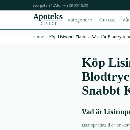
Storgatan 12
Mon-Fri 09:00-18:00
Apoteks
Om oss
Vår
Kategorier
DIRECT
Home
Köp Lisinopril Tiazid – Bäst för Blodtryck
Köp Lisi
Blodtryc
Snabbt 
Vad är Lisinop
Lisinopriltiazid är en k