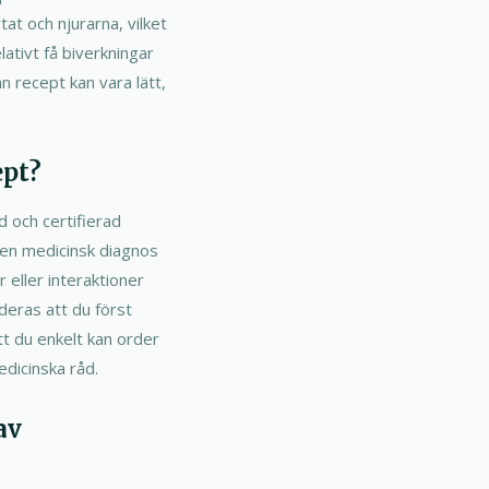
at och njurarna, vilket
lativt få biverkningar
n recept kan vara lätt,
ept?
d och certifierad
a en medicinsk diagnos
 eller interaktioner
deras att du först
tt du enkelt kan order
edicinska råd.
av