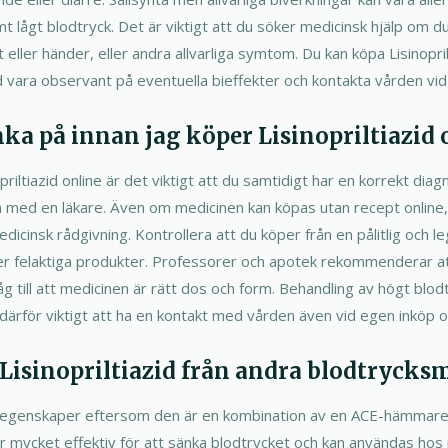
t lågt blodtryck. Det är viktigt att du söker medicinsk hjälp om d
t eller händer, eller andra allvarliga symtom. Du kan köpa Lisinopril
d vara observant på eventuella bieffekter och kontakta vården vi
nka på innan jag köper Lisinopriltiazid 
priltiazid online är det viktigt att du samtidigt har en korrekt dia
 med en läkare. Även om medicinen kan köpas utan recept online, 
icinsk rådgivning. Kontrollera att du köper från en pålitlig och l
eller felaktiga produkter. Professorer och apotek rekommenderar a
g till att medicinen är rätt dos och form. Behandling av högt blo
därför viktigt att ha en kontakt med vården även vid egen inköp on
g Lisinopriltiazid från andra blodtrycks
ika egenskaper eftersom den är en kombination av en ACE-hämmare 
är mycket effektiv för att sänka blodtrycket och kan användas hos