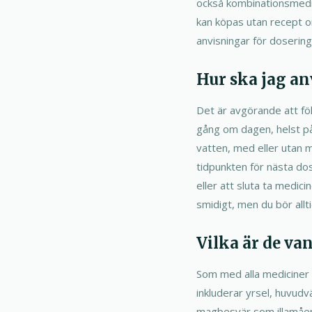
också kombinationsmedic
kan köpas utan recept onl
anvisningar för dosering
Hur ska jag an
Det är avgörande att fö
gång om dagen, helst på
vatten, med eller utan 
tidpunkten för nästa do
eller att sluta ta medici
smidigt, men du bör all
Vilka är de va
Som med alla mediciner k
inkluderar yrsel, huvudv
magbesvär som illamående