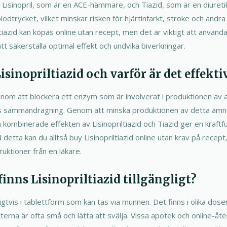
 Lisinopril, som är en ACE-hämmare, och Tiazid, som är en diuret
blodtrycket, vilket minskar risken för hjärtinfarkt, stroke och andra 
ltiazid kan köpas online utan recept, men det är viktigt att använda
 säkerställa optimal effekt och undvika biverkningar.
sinopriltiazid och varför är det effekti
genom att blockera ett enzym som är involverat i produktionen av 
s sammandragning. Genom att minska produktionen av detta ämne
 kombinerade effekten av Lisinopriltiazid och Tiazid ger en kraftf
detta kan du alltså buy Lisinopriltiazid online utan krav på recept,
ruktioner från en läkare.
finns Lisinopriltiazid tillgängligt?
nligtvis i tablettform som kan tas via munnen. Det finns i olika dos
terna är ofta små och lätta att svälja. Vissa apotek och online-åt