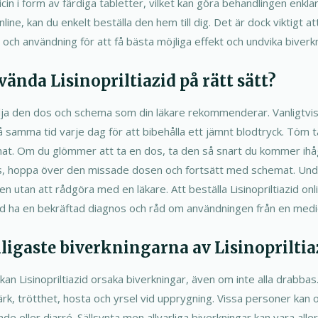
in i form av färdiga tabletter, vilket kan göra behandlingen enkl
ine, kan du enkelt beställa den hem till dig. Det är dock viktigt att
 och användning för att få bästa möjliga effekt och undvika biverk
vända Lisinopriltiazid på rätt sätt?
lja den dos och schema som din läkare rekommenderar. Vanligtvis t
 samma tid varje dag för att bibehålla ett jämnt blodtryck. Töm 
mat. Om du glömmer att ta en dos, ta den så snart du kommer ih
s, hoppa över den missade dosen och fortsätt med schemat. Undv
nen utan att rådgöra med en läkare. Att beställa Lisinopriltiazid on
tid ha en bekräftad diagnos och råd om användningen från en medi
nligaste biverkningarna av Lisinopriltia
an Lisinopriltiazid orsaka biverkningar, även om inte alla drabbas.
ärk, trötthet, hosta och yrsel vid upprygning. Vissa personer kan
 eller diarré. Sällsynta men allvarliga biverkningar kan vara aller