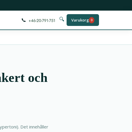
📞
🔍
Varukorg
0
kert och
ypertoni). Det innehåller