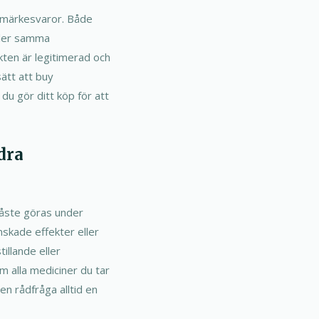
än märkesvaror. Både
ller samma
kten är legitimerad och
sätt att buy
 du gör ditt köp för att
dra
måste göras under
nskade effekter eller
illande eller
m alla mediciner du tar
en rådfråga alltid en