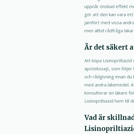
uppnår önskad effekt med
gör att den kan vara ett 
jämfört med vissa andra 
men alltid rådfråga läka
Är det säkert a
Att köpa Lisinopriltiazi
apotekssajt, som följer 
och rådgivning innan du 
med andra läkemedel. Äv
konsulterar en läkare fö
Lisinopriltiazid hem till
Vad är skilln
Lisinopriltiazi