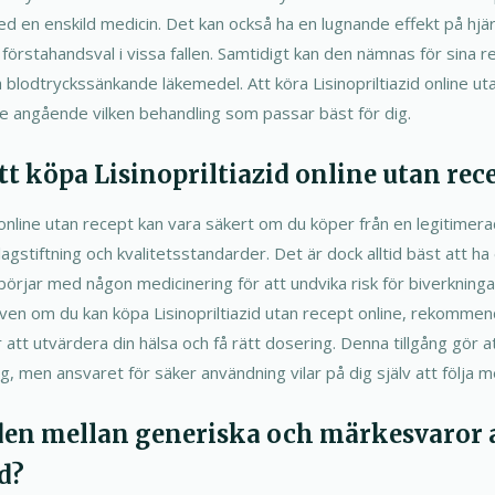
 en enskild medicin. Det kan också ha en lugnande effekt på hjärt
förstahandsval i vissa fallen. Samtidigt kan den nämnas för sina re
blodtryckssänkande läkemedel. Att köra Lisinopriltiazid online uta
re angående vilken behandling som passar bäst för dig.
tt köpa Lisinopriltiazid online utan rec
d online utan recept kan vara säkert om du köper från en legitimera
lagstiftning och kvalitetsstandarder. Det är dock alltid bäst att h
börjar med någon medicinering för att undvika risk för biverkningar
en om du kan köpa Lisinopriltiazid utan recept online, rekommen
r att utvärdera din hälsa och få rätt dosering. Denna tillgång gör a
 dig, men ansvaret för säker användning vilar på dig själv att följa m
aden mellan generiska och märkesvaror 
d?