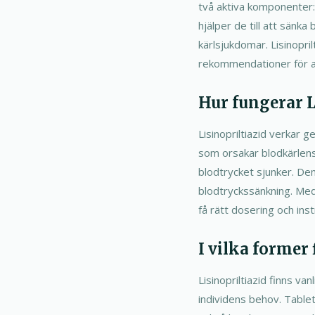
två aktiva komponenter:
hjälper de till att sänka 
kärlsjukdomar. Lisinopri
rekommendationer för att
Hur fungerar Li
Lisinopriltiazid verkar 
som orsakar blodkärlen
blodtrycket sjunker. Den
blodtryckssänkning. Med 
få rätt dosering och inst
I vilka former 
Lisinopriltiazid finns va
individens behov. Tablet