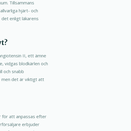
ikum. Tillsammans
allvarliga hjärt- och
 det enligt läkarens
vt?
angiotensin II, ett ämne
, vidgas blodkärlen och
ull och snabb
 men det är viktigt att
er för att anpassas efter
erförsäljare erbjuder