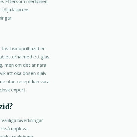
are. Eftersom medicinen
 följa läkarens
ningar.
as Lisinopriltiazid en
tabletterna med ett glas
åg, men om det är nära
ik att öka dosen själv
line utan recept kan vara
cinsk expert.
zid?
 Vanliga biverkningar
 också uppleva
giska reaktioner,