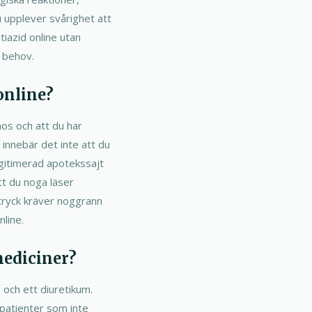
u upplever svårighet att
tiazid online utan
d behov.
online?
gnos och att du har
innebär det inte att du
egitimerad apotekssajt
tt du noga läser
dtryck kräver noggrann
line.
mediciner?
och ett diuretikum.
 patienter som inte