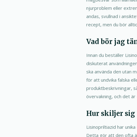
njurproblem eller extrem
andas, svullnad i ansikte
recept, men du bör allti
Vad bör jag tä
Innan du beställer Lisino
diskuterat användningen
ska använda den utan med
för att undvika falska 
produktbeskrivningar, så
övervakning, och det är 
Hur skiljer si
Lisinopriltiazid har un
Detta gör att den ofta 