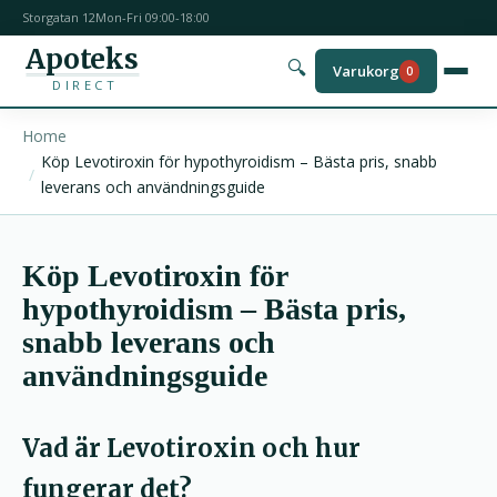
Storgatan 12
Mon-Fri 09:00-18:00
Apoteks
🔍
Varukorg
0
DIRECT
Home
Köp Levotiroxin för hypothyroidism – Bästa pris, snabb
leverans och användningsguide
Köp Levotiroxin för
hypothyroidism – Bästa pris,
snabb leverans och
användningsguide
Vad är Levotiroxin och hur
fungerar det?