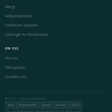
Allergi
Antiparasitmedel
Parkinsons Sjukdom
Känningar Av Rörelsesjuka
OM OSS
Om oss
Våra policyer
Kontakta oss
© 2012 – 2026 ApoteksDirect
Visa
Mastercard
Amex
Bitcoin
USDT
18+ · Receptbelagda läkemedel kräver ett giltigt recept