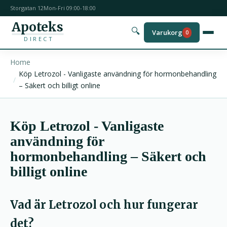
Storgatan 12
Mon-Fri 09:00-18:00
Apoteks
🔍
Varukorg
0
DIRECT
Home
Köp Letrozol - Vanligaste användning för hormonbehandling
– Säkert och billigt online
Köp Letrozol - Vanligaste
användning för
hormonbehandling – Säkert och
billigt online
Vad är Letrozol och hur fungerar
det?