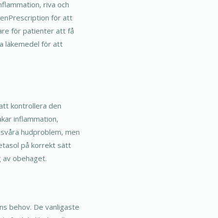
inflammation, riva och
enPrescription för att
are för patienter att få
ta läkemedel för att
att kontrollera den
akar inflammation,
id svåra hudproblem, men
tasol på korrekt sätt
g av obehaget.
ens behov. De vanligaste