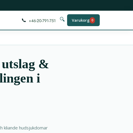
📞
🔍
Varukorg
0
 utslag &
ingen i
ch kliande hudsjukdomar