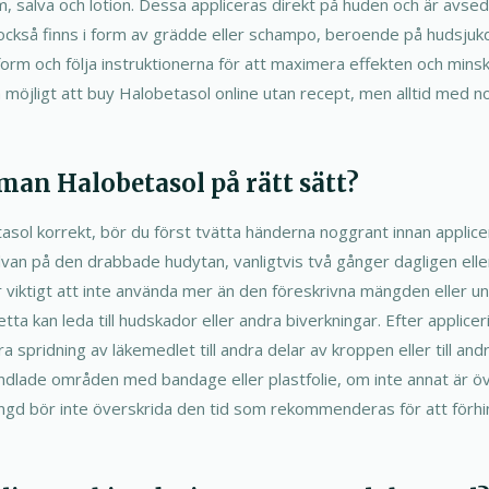
, salva och lotion. Dessa appliceras direkt på huden och är avsedd
n också finns i form av grädde eller schampo, beroende på hudsju
 form och följa instruktionerna för att maximera effekten och minsk
a möjligt att buy Halobetasol online utan recept, men alltid med
an Halobetasol på rätt sätt?
sol korrekt, bör du först tvätta händerna noggrant innan applicer
lvan på den drabbade hudytan, vanligtvis två gånger dagligen eller
viktigt att inte använda mer än den föreskrivna mängden eller un
ta kan leda till hudskador eller andra biverkningar. Efter applicer
ra spridning av läkemedlet till andra delar av kroppen eller till an
andlade områden med bandage eller plastfolie, om inte annat är
ängd bör inte överskrida den tid som rekommenderas för att förhi