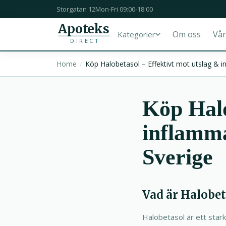
Storgatan 12
Mon-Fri 09:00-18:00
Apoteks
Om oss
Vår
Kategorier
DIRECT
Home
Köp Halobetasol – Effektivt mot utslag & 
Köp Halo
inflamma
Sverige
Vad är Halobet
Halobetasol är ett star