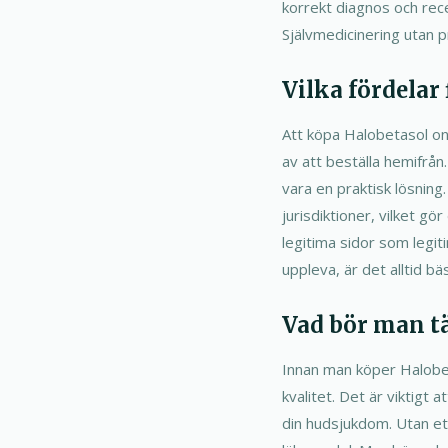
korrekt diagnos och rece
Självmedicinering utan p
Vilka fördelar
Att köpa Halobetasol onl
av att beställa hemifrån
vara en praktisk lösning
jurisdiktioner, vilket gö
legitima sidor som legit
uppleva, är det alltid b
Vad bör man t
Innan man köper Halobet
kvalitet. Det är viktigt a
din hudsjukdom. Utan ett