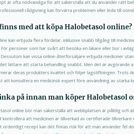
pt är ofta nödvändiga för att säkerställa att du använder rätt beh
rofessionell rådgivning kan förvärra problemen eller leda till oöns
 finns med att köpa Halobetasol online?
ine kan erbjuda flera fördelar, inklusive snabb tillgång till medic
. För personer som har svårt att besöka en läkare eller bor i avl
. Dessutom kan vissa online-återförsäljare erbjuda mediciner utan 
r det lättare att starta behandling snabbt. Men det är avgörande att
imerar deras produkters kvalitet och följer lagstiftningen. Trots 
äst att konsultera en medicinsk expert före användning av starka k
änka på innan man köper Halobetasol o
asol online bör man säkerställa att webbplatsen är pålitlig och a
tt kontrollera att medicinen är tillverkad av certifierade tillverkare
 ordentligt recept kan det finnas risk för att man använder fel dos