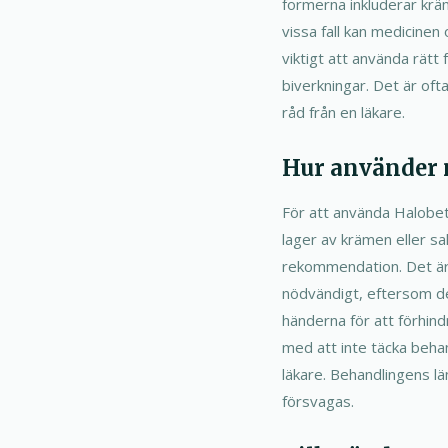
formerna inkluderar kräm
vissa fall kan medicine
viktigt att använda rätt
biverkningar. Det är oft
råd från en läkare.
Hur använder m
För att använda Halobeta
lager av krämen eller sa
rekommendation. Det är 
nödvändigt, eftersom det
händerna för att förhind
med att inte täcka beh
läkare. Behandlingens l
försvagas.