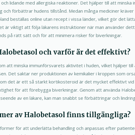
ch lidande med allergiska reaktioner. Det hjälper till att minska 
ing och förbättrar hudens tillstånd. Medan många mediciner kräver 
and beställas online utan recept i vissa länder, vilket gör det lätt
 Det är viktigt att följa läkarens instruktioner när man använder det
ds på rätt sätt och för att minimera risker för biverkningar.
alobetasol och varför är det effektivt?
 att minska immunförsvarets aktivitet i huden, vilket hjälper till 
en. Det saktar ner produktionen av kemikalier i kroppen som ors
som det är ett så starkt kortikosteroid är det mycket effektivt v
tighet för att förebygga biverkningar. Genom att använda Halobe
seende av en läkare, kan man snabbt se förbättringar och lindrin
rmer av Halobetasol finns tillgängliga?
a former för att underlätta behandling och anpassas efter patient