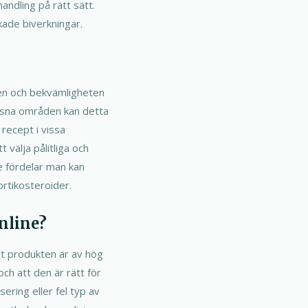
andling på rätt sätt.
kade biverkningar.
inen och bekvämligheten
ägsna områden kan detta
recept i vissa
 välja pålitliga och
de fördelar man kan
ortikosteroider.
nline?
tt produkten är av hög
 och att den är rätt för
ering eller fel typ av