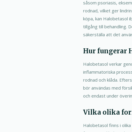
såsom psoriasis, eksem o
rodnad, vilket ger lindr
köpa, kan Halobetasol ibl
tillgång till behandling.
säkerställa att det använ
Hur fungerar H
Halobetasol verkar genom
inflammatoriska process
rodnad och klåda. Efter
bör användas med försik
och endast under överin
Vilka olika fo
Halobetasol finns i olik