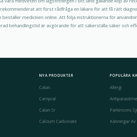
å vara medveten om lagstiftningen i sitt land gällande köp av re
id rekommenderat att först rådfråga en läkare för att få rätt dia
 beställer medicinen online. Att följa instruktionerna för användnin
d behandlingstid är avgörande för att säkerställa säker och effe
NYA PRODUKTER
POPULÄRA K
Calan
Allergi
Campral
Antiparasitme
Calan Sr
Parkinsons S
Calcium Carbonate
Känningar Av