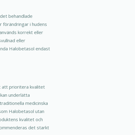
?
 i det behandlade
er förändringar i hudens
används korrekt eller
vullnad eller
vända Halobetasol endast
 att prioritera kvalitet
 kan underlätta
traditionella medicinska
 som Halobetasol utan
oduktens kvalitet och
rekommenderas det starkt