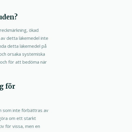
uden?
treckmärkning, ökad
 av detta läkemedel inte
ända detta läkemedel på
och orsaka systemiska
 och för att bedöma när
g för
den som inte förbättras av
göra om ett starkt
iv för vissa, men en