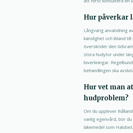
att först konsultera en l
Hur påverkar 
Långvarig användning av
känslighet och ibland t
överskrider den tidsram 
stora hudytor under lä
biverkningar. Regelbund
behandlingen ska avsluta
Hur vet man a
hudproblem?
Om du upplever ihållande 
vanlig egenvård, bör du
läkemedel som Halobetas