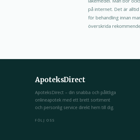
läkemedel. Man bör ocks
på internet. Det är allt
för behandling innan man
överskrida rekommendera
ApoteksDirect
ApoteksDirect – din snabba och pålitliga
onlineapotek med ett brett sortiment
och personlig service direkt hem till dig.
FÖLJ OSS