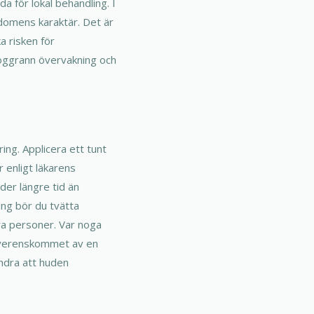
a för lokal behandling. I
kdomens karaktär. Det är
a risken för
 noggrann övervakning och
ing. Applicera ett tunt
 enligt läkarens
der längre tid än
ing bör du tvätta
dra personer. Var noga
 överenskommet av en
ndra att huden