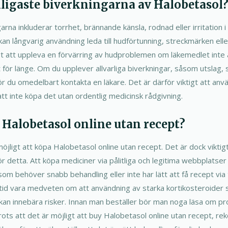
nligaste biverkningarna av Halobetasol
arna inkluderar torrhet, brännande känsla, rodnad eller irritation
 kan långvarig användning leda till hudförtunning, streckmärken ell
igt att uppleva en förvärring av hudproblemen om läkemedlet inte 
ör länge. Om du upplever allvarliga biverkningar, såsom utslag, s
ör du omedelbart kontakta en läkare. Det är därför viktigt att an
 att inte köpa det utan ordentlig medicinsk rådgivning.
Halobetasol online utan recept?
 möjligt att köpa Halobetasol online utan recept. Det är dock viktigt
 detta. Att köpa mediciner via pålitliga och legitima webbplatser
som behöver snabb behandling eller inte har lätt att få recept via 
ltid vara medveten om att användning av starka kortikosteroider
 kan innebära risker. Innan man beställer bör man noga läsa om pr
ots att det är möjligt att buy Halobetasol online utan recept, 