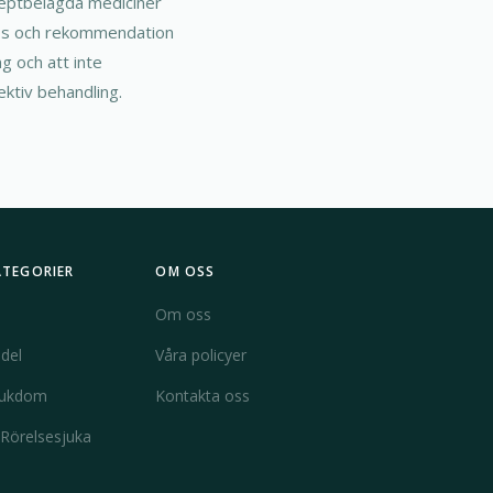
ceptbelagda mediciner
gnos och rekommendation
g och att inte
ktiv behandling.
ATEGORIER
OM OSS
Om oss
del
Våra policyer
jukdom
Kontakta oss
 Rörelsesjuka