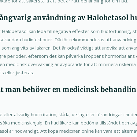
äkare för att säkerställa att det är rätt behandling för din hud.
långvarig användning av Halobetasol h
 Halobetasol kan leda till negativa effekter som hudförtunning, s
ill sekundära hudinfektioner. Därför rekommenderas att användning
som angivits av läkaren. Det är också viktigt att undvika att anv
ngre perioder, eftersom det kan påverka kroppens hormonbalans 
en medicinsk övervakning är avgörande för att minimera riskerna
s eller justeras.
tt man behöver en medicinsk behandlin
eller allvarlig hudirritation, klåda, utslag eller förändringar i hu
 söka medicinsk hjälp. En hudläkare kan bedöma tillståndet och av
ol är nödvändigt. Att köpa medicinen online kan vara ett alternat