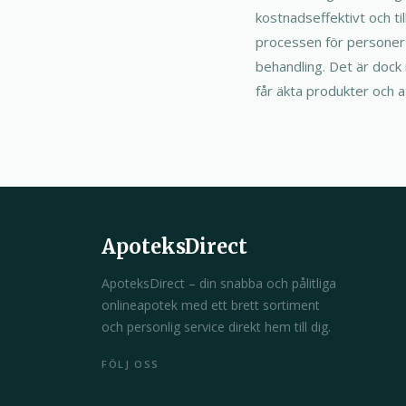
kostnadseffektivt och ti
processen för personer s
behandling. Det är dock m
får äkta produkter och a
ApoteksDirect
ApoteksDirect – din snabba och pålitliga
onlineapotek med ett brett sortiment
och personlig service direkt hem till dig.
FÖLJ OSS