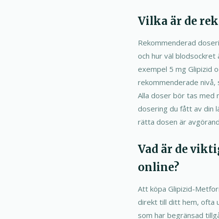
Vilka är de r
Rekommenderad dosering 
och hur väl blodsockret 
exempel 5 mg Glipizid o
rekommenderade nivå, so
Alla doser bör tas med m
dosering du fått av din 
rätta dosen är avgörand
Vad är de vikt
online?
Att köpa Glipizid-Metfor
direkt till ditt hem, of
som har begränsad tillgå