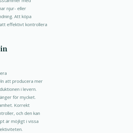
rensstämmer med
r njur- eller
ndning. Att köpa
tt effektivt kontrollera
min
vera
eln att producera mer
duktionen i levern.
vänger för mycket.
samhet. Korrekt
roller, och den kan
t är möjligt i vissa
ektiviteten.