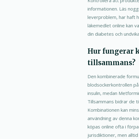
Kontrollera att produkt
informationen. Läs nogg
leverproblem, har haft 
läkemedlet online kan va
din diabetes och undvik
Hur fungerar 
tillsammans?
Den kombinerade formule
blodsockerkontrollen på 
insulin, medan Metformin
Tillsammans bidrar de ti
Kombinationen kan minsk
användning av denna kom
köpas online ofta i förp
jurisdiktioner, men allt