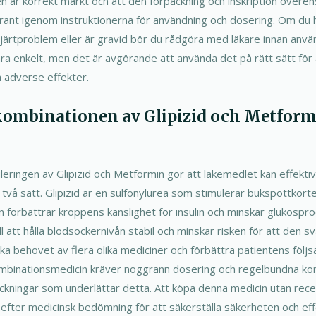
en är korrekt märkt och att den förpackning och inskription öve
rant igenom instruktionerna för användning och dosering. Om du ha
hjärtproblem eller är gravid bör du rådgöra med läkare innan anvä
ra enkelt, men det är avgörande att använda det på rätt sätt för a
a adverse effekter.
kombinationen av Glipizid och Metfor
ringen av Glipizid och Metformin gör att läkemedlet kan effekti
två sätt. Glipizid är en sulfonylurea som stimulerar bukspottkört
 förbättrar kroppens känslighet för insulin och minskar glukospro
ll att hålla blodsockernivån stabil och minskar risken för att den s
a behovet av flera olika mediciner och förbättra patientens följ
binationsmedicin kräver noggrann dosering och regelbundna kont
ackningar som underlättar detta. Att köpa denna medicin utan recep
id efter medicinsk bedömning för att säkerställa säkerheten och eff