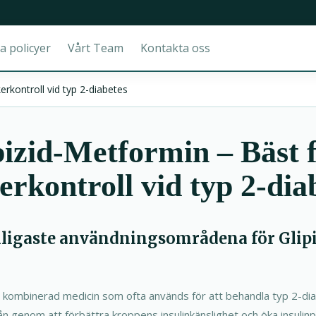
a policyer
Vårt Team
Kontakta oss
rkontroll vid typ 2-diabetes
izid-Metformin – Bäst 
erkontroll vid typ 2-dia
nligaste användningsområdena för Glip
 kombinerad medicin som ofta används för att behandla typ 2-diab
ån genom att förbättra kroppens insulinkänslighet och öka insulin