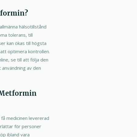
tformin?
llmänna hälsotillstånd
ma tolerans, till
r kan ökas till högsta
tt optimera kontrollen.
e, se till att följa den
kt användning av den
d-Metformin
t få medicinen levererad
erlättar för personer
köp ibland vara