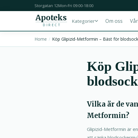
Storgatan 12
Mon-Fri 09:00-18:00
Apoteks
Om oss
Vår
Kategorier
DIRECT
Home
Köp Glipizid-Metformin – Bäst för blodsocke
Köp Glip
blodsock
Vilka är de va
Metformin?
Glipizid-Metformin är en
att sänka blodsockerniv