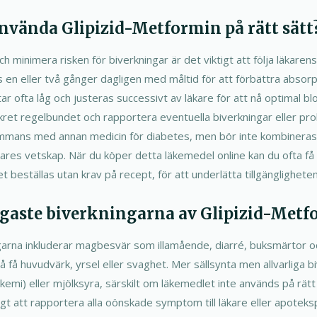
nvända Glipizid-Metformin på rätt sätt
ch minimera risken för biverkningar är det viktigt att följa läkaren
s en eller två gånger dagligen med måltid för att förbättra absor
 ofta låg och justeras successivt av läkare för att nå optimal bl
kret regelbundet och rapportera eventuella biverkningar eller prob
ammans med annan medicin för diabetes, men bör inte kombineras 
ares vetskap. När du köper detta läkemedel online kan du ofta få de
det beställas utan krav på recept, för att underlätta tillgängligheten
igaste biverkningarna av Glipizid-Met
garna inkluderar magbesvär som illamående, diarré, buksmärtor o
 få huvudvärk, yrsel eller svaghet. Mer sällsynta men allvarliga b
emi) eller mjölksyra, särskilt om läkemedlet inte används på rätt 
igt att rapportera alla oönskade symptom till läkare eller apotek