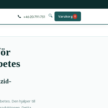
📞
🔍
Varukorg
0
för
betes
izid-
etes. Den hjälper till
produktionen. Detta