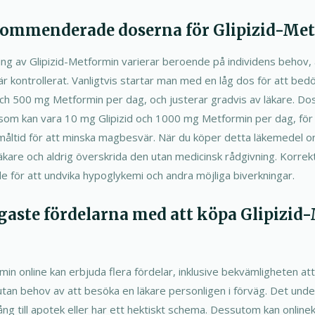
ekommenderade doserna för Glipizid-Me
av Glipizid-Metformin varierar beroende på individens behov, a
är kontrollerat. Vanligtvis startar man med en låg dos för att bedö
ch 500 mg Metformin per dag, och justerar gradvis av läkare. Dose
m kan vara 10 mg Glipizid och 1000 mg Metformin per dag, för a
åltid för att minska magbesvär. När du köper detta läkemedel onlin
läkare och aldrig överskrida den utan medicinsk rådgivning. Korre
e för att undvika hypoglykemi och andra möjliga biverkningar.
igaste fördelarna med att köpa Glipizi
min online kan erbjuda flera fördelar, inklusive bekvämligheten at
ta utan behov av att besöka en läkare personligen i förväg. Det und
ng till apotek eller har ett hektiskt schema. Dessutom kan online