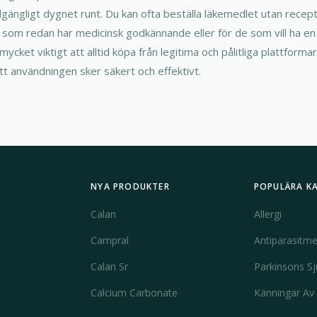
llgängligt dygnet runt. Du kan ofta beställa läkemedlet utan recept,
om redan har medicinsk godkännande eller för de som vill ha en sn
ycket viktigt att alltid köpa från legitima och pålitliga plattforma
tt användningen sker säkert och effektivt.
NYA PRODUKTER
POPULÄRA K
Calan
Allergi
Campral
Antiparasitme
Calan Sr
Parkinsons S
Calcium Carbonate
Känningar Av