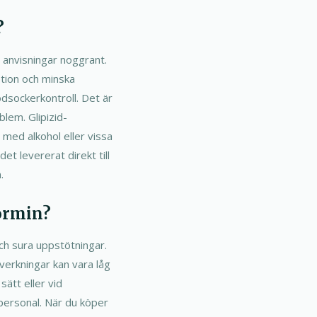
?
s anvisningar noggrant.
ption och minska
odsockerkontroll. Det är
lem. Glipizid-
med alkohol eller vissa
t levererat direkt till
.
formin?
ch sura uppstötningar.
iverkningar kan vara låg
sätt eller vid
spersonal. När du köper