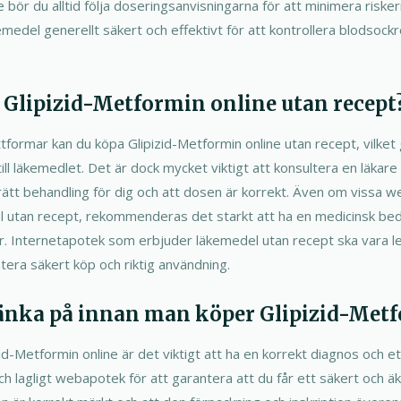
e bör du alltid följa doseringsanvisningarna för att minimera riske
emedel generellt säkert och effektivt för att kontrollera blodsoc
Glipizid-Metformin online utan recept
attformar kan du köpa Glipizid-Metformin online utan recept, vilket 
till läkemedlet. Det är dock mycket viktigt att konsultera en läkare
 rätt behandling för dig och att dosen är korrekt. Även om vissa 
l utan recept, rekommenderas det starkt att ha en medicinsk bed
r. Internetapotek som erbjuder läkemedel utan recept ska vara le
ntera säkert köp och riktig användning.
änka på innan man köper Glipizid-Metf
zid-Metformin online är det viktigt att ha en korrekt diagnos och 
t och lagligt webapotek för att garantera att du får ett säkert och ä