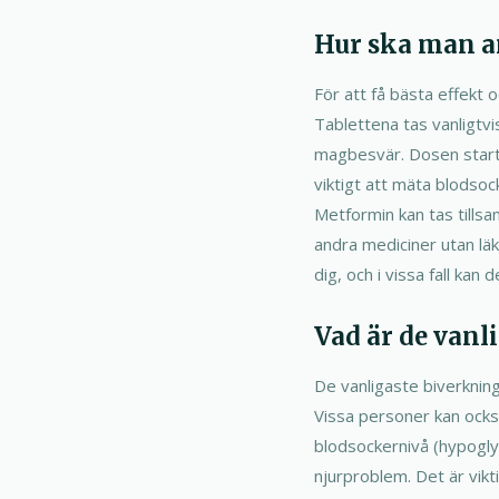
Hur ska man a
För att få bästa effekt o
Tablettena tas vanligtvi
magbesvär. Dosen startar
viktigt att mäta blodsoc
Metformin kan tas tills
andra mediciner utan läk
dig, och i vissa fall kan 
Vad är de vanl
De vanligaste biverknin
Vissa personer kan också
blodsockernivå (hypoglyk
njurproblem. Det är vikt