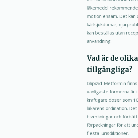
läkemedel rekommendera
motion ensam. Det kan o
kärlsjukdomar, njurprob
kan beställas utan recep
användning.
Vad är de olik
tillgängliga?
Glipizid-Metformin finns
vanligaste formerna är 
kraftigare doser som 1
läkarens ordination. Det
biverkningar och förbätt
förpackningar för att und
flesta jurisdiktioner.