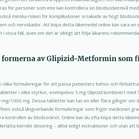
s för personer som inte kan kontrollera sin blodsockernivå med
ckså minska risken för komplikationer orsakade av högt blodsock
lem och nervskador. Att köpa detta läkemedel online kan vara en 
t i vissa fall, även om det är viktigt att följa läkarens rekommenda
a formerna av Glipizid-Metformin som f
 i olika formuleringar för att passa patienters behov och förbättr
tabletter i olika styrkor, exempelvis 5 mg Glipizid kombinert med
0 mg/1000 mg. Dessa tabletter kan tas en eller flera gånger om
 finns också långverkande formuleringar som frigör medicinen gra
ra kontrollen av blodsockret. Online kan du ofta köpa detta läkeme
erlätta korrekt dosering – alltid enligt instruktioner och utan att