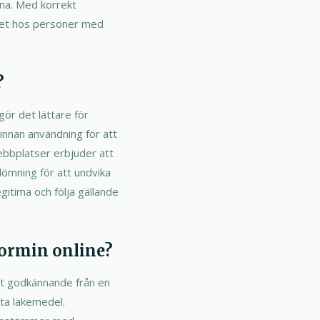
rna. Med korrekt
kret hos personer med
?
gör det lättare för
 innan användning för att
webbplatser erbjuder att
ömning för att undvika
gitima och följa gällande
ormin online?
ett godkännande från en
kta läkemedel.