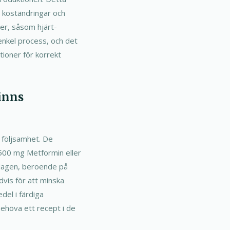
 koständringar och
er, såsom hjärt-
enkel process, och det
tioner för korrekt
inns
a följsamhet. De
 500 mg Metformin eller
 dagen, beroende på
dvis för att minska
del i färdiga
 behöva ett recept i de