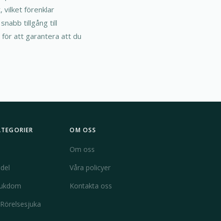
 vilket förenklar
abb tillgång till
r för att garantera att du
ATEGORIER
OM OSS
Om oss
del
Våra policyer
jukdom
Kontakta oss
 Rörelsesjuka