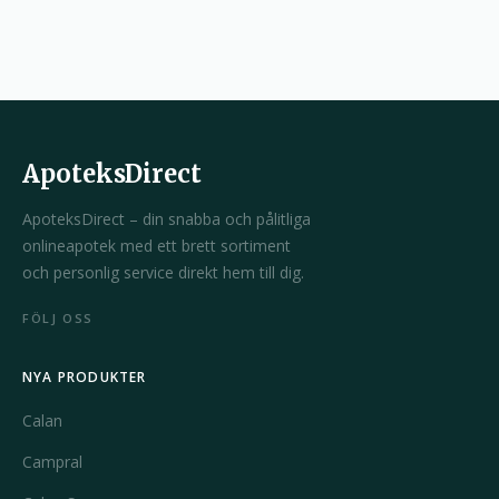
ApoteksDirect
ApoteksDirect – din snabba och pålitliga
onlineapotek med ett brett sortiment
och personlig service direkt hem till dig.
FÖLJ OSS
NYA PRODUKTER
Calan
Campral