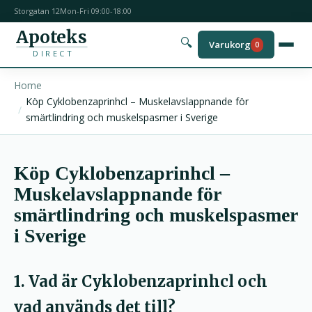
Storgatan 12
Mon-Fri 09:00-18:00
Apoteks
🔍
Varukorg
0
DIRECT
Home
Köp Cyklobenzaprinhcl – Muskelavslappnande för
smärtlindring och muskelspasmer i Sverige
Köp Cyklobenzaprinhcl –
Muskelavslappnande för
smärtlindring och muskelspasmer
i Sverige
1. Vad är Cyklobenzaprinhcl och
vad används det till?