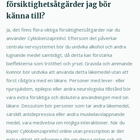
försiktighetsåtgärder jag bör
känna till?
Ja, det finns flera viktiga försiktighetsåtgärder när du
använder Cyklobenzaprinhcl. Eftersom det påverkar
centrala nervsystemet bör du undvika alkohol och andra
lugnande medel samtidigt, då detta kan förstärka
bieffekterna som trötthet och yrsel. Gravida och ammande
kvinnor bör undvika att använda detta läkemedel utan att
först rådgöra med en läkare. Personer med lever- eller
njursjukdom, epilepsi eller andra neurologiska tillstånd bör
vara extra försiktiga och diskutera användningen med sin
läkare. Dessutom bör personer som tar andra läkemedel,
särskilt antidepressiva eller andra muskelavslappnande
medel, vara medvetna om möjliga interaktioner. När du
köper Cyklobenzaprinhcl online utan prescription är det
extra viktigt att informera dig om dessa risker och att