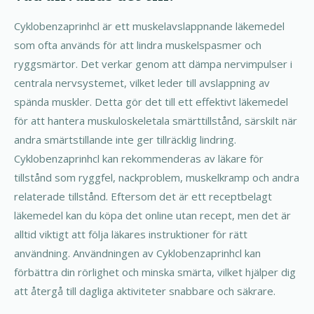
Cyklobenzaprinhcl är ett muskelavslappnande läkemedel
som ofta används för att lindra muskelspasmer och
ryggsmärtor. Det verkar genom att dämpa nervimpulser i
centrala nervsystemet, vilket leder till avslappning av
spända muskler. Detta gör det till ett effektivt läkemedel
för att hantera muskuloskeletala smärttillstånd, särskilt när
andra smärtstillande inte ger tillräcklig lindring.
Cyklobenzaprinhcl kan rekommenderas av läkare för
tillstånd som ryggfel, nackproblem, muskelkramp och andra
relaterade tillstånd. Eftersom det är ett receptbelagt
läkemedel kan du köpa det online utan recept, men det är
alltid viktigt att följa läkares instruktioner för rätt
användning. Användningen av Cyklobenzaprinhcl kan
förbättra din rörlighet och minska smärta, vilket hjälper dig
att återgå till dagliga aktiviteter snabbare och säkrare.