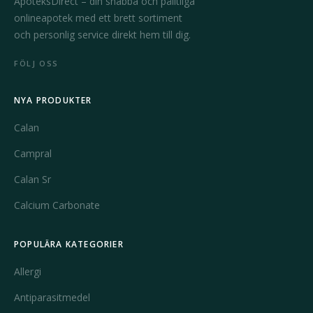
ApoteksDirect – din snabba och pålitliga
onlineapotek med ett brett sortiment
och personlig service direkt hem till dig.
FÖLJ OSS
NYA PRODUKTER
Calan
Campral
Calan Sr
Calcium Carbonate
POPULÄRA KATEGORIER
Allergi
Antiparasitmedel