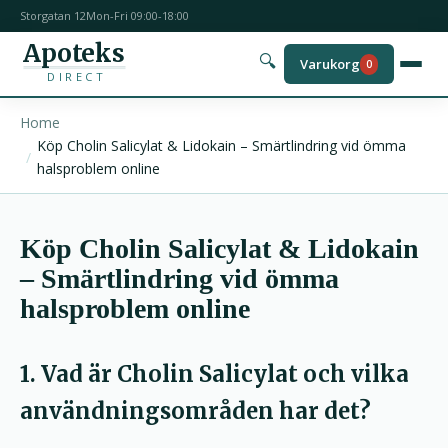
Storgatan 12
Mon-Fri 09:00-18:00
Apoteks
🔍
Varukorg
0
DIRECT
Home
Köp Cholin Salicylat & Lidokain – Smärtlindring vid ömma
halsproblem online
Köp Cholin Salicylat & Lidokain
– Smärtlindring vid ömma
halsproblem online
1. Vad är Cholin Salicylat och vilka
användningsområden har det?