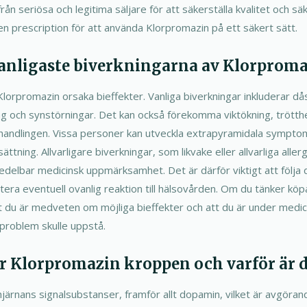
från seriösa och legitima säljare för att säkerställa kvalitet och 
å en prescription för att använda Klorpromazin på ett säkert sätt.
 vanligaste biverkningarna av Klorprom
lorpromazin orsaka bieffekter. Vanliga biverkningar inkluderar dås
g och synstörningar. Det kan också förekomma viktökning, trötthet
behandlingen. Vissa personer kan utveckla extrapyramidala sympt
ättning. Allvarligare biverkningar, som likvake eller allvarliga aller
delbar medicinsk uppmärksamhet. Det är därför viktigt att följa
era eventuell ovanlig reaktion till hälsovården. Om du tänker kö
att du är medveten om möjliga bieffekter och att du är under medic
problem skulle uppstå.
r Klorpromazin kroppen och varför är de
ärnans signalsubstanser, framför allt dopamin, vilket är avgörand