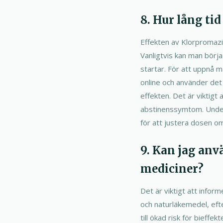
8. Hur lång ti
Effekten av Klorpromazi
Vanligtvis kan man börj
startar. För att uppnå 
online och använder det 
effekten. Det är viktigt 
abstinenssymtom. Under
för att justera dosen o
9. Kan jag an
mediciner?
Det är viktigt att inform
och naturläkemedel, ef
till ökad risk för bieff