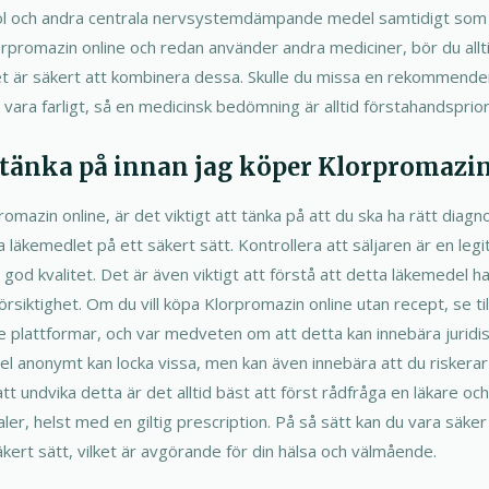
kohol och andra centrala nervsystemdämpande medel samtidigt so
orpromazin online och redan använder andra mediciner, bör du al
det är säkert att kombinera dessa. Skulle du missa en rekommender
vara farligt, så en medicinsk bedömning är alltid förstahandsprior
g tänka på innan jag köper Klorpromazi
romazin online, är det viktigt att tänka på att du ska ha rätt diagn
a läkemedlet på ett säkert sätt. Kontrollera att säljaren är en leg
god kvalitet. Det är även viktigt att förstå att detta läkemedel ha
siktighet. Om du vill köpa Klorpromazin online utan recept, se til
de plattformar, och var medveten om att detta kan innebära juridi
el anonymt kan locka vissa, men kan även innebära att du riskerar a
tt undvika detta är det alltid bäst att först rådfråga en läkare och
er, helst med en giltig prescription. På så sätt kan du vara säke
säkert sätt, vilket är avgörande för din hälsa och välmående.