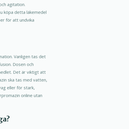
och agitation.
 du köpa detta läkemedel
er för att undvika
nation. Vanligen tas det
nfusion. Dosen och
dlet. Det är viktigt att
zin ska tas med vatten,
g eller för stark,
orpromazin online utan
ga?