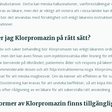
lsubstanser. Detta kan minska hallucinationer, vanföreställningar 
as av läkare, men det är viktigt att notera att i vissa länder kan
 bör det användas med försiktighet och enligt läkarens instruktion
ationer.
r jag Klorpromazin på rätt sätt?
ktiv och säker behandling bör Klorpromazin tas enligt läkarens ordi
r, men det kan även finnas som injektionsvätska eller lösning för i
r beroende på tillståndet, patientens ålder och respons på läkeme
ommenderade dosen och att följa instruktionerna noga. Klorproma
at för att minska magbesvär. Om du känner att effekten är för sva
 Dostitrering kan krävas för att undvika bieffekter, så att köpa Kl
efter rådgivning av en läkare för att säkerställa rätt användning.
 former av Klorpromazin finns tillgängli