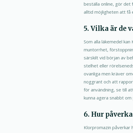
beställa online, gör det 
alltid möjligheten att f
5. Vilka är de
Som alla läkemedel kan K
muntorrhet, förstoppnin
särskilt vid början av 
stelhet eller rörelseneds
ovanliga men kräver ome
noggrant och att rapport
för användning, se till 
kunna agera snabbt om 
6. Hur påverka
Klorpromazin påverkar hj