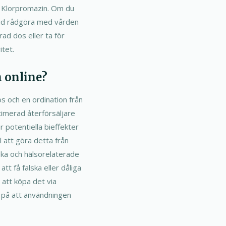
m Klorpromazin. Om du
ltid rådgöra med vården
ad dos eller ta för
itet.
n online?
os och en ordination från
itimerad återförsäljare
r potentiella bieffekter
l att göra detta från
ska och hälsorelaterade
tt få falska eller dåliga
 att köpa det via
r på att användningen