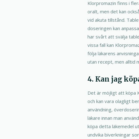
Klorpromazin finns i fle
oralt, men det kan också
vid akuta tillstånd. Tab
doseringen kan anpassas
har svårt att svälja tab
vissa fall kan Klorproma
följa läkarens anvisninga
utan recept, men alltid 
4. Kan jag köp
Det är möjligt att köpa 
och kan vara olagligt ber
användning, överdosering
läkare innan man använde
köpa detta läkemedel uta
undvika biverkningar som