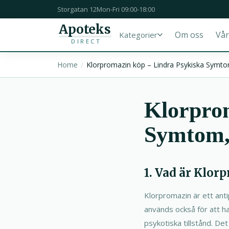
Storgatan 12
Mon-Fri 09:00-18:00
Apoteks
Om oss
Vår
Kategorier
DIRECT
Home
Klorpromazin köp – Lindra Psykiska Symtom
Klorprom
Symtom, 
1. Vad är Klor
Klorpromazin är ett ant
används också för att ha
psykotiska tillstånd. Det