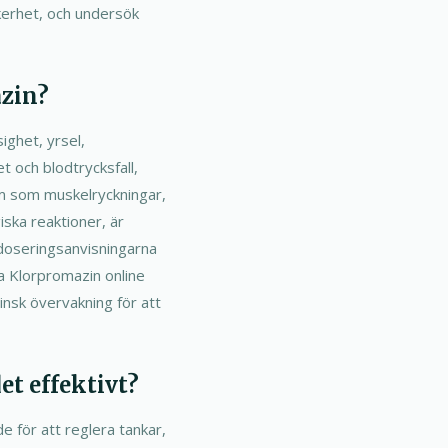
säkerhet, och undersök
azin?
ighet, yrsel,
 och blodtrycksfall,
om som muskelryckningar,
giska reaktioner, är
 doseringsanvisningarna
pa Klorpromazin online
insk övervakning för att
t effektivt?
e för att reglera tankar,