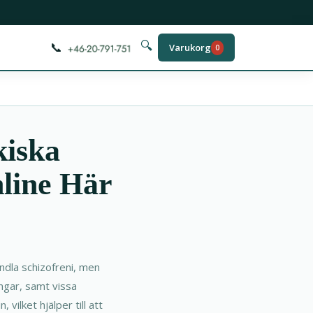
📞
🔍
Varukorg
0
kiska
nline Här
ndla schizofreni, men
ingar, samt vissa
vilket hjälper till att