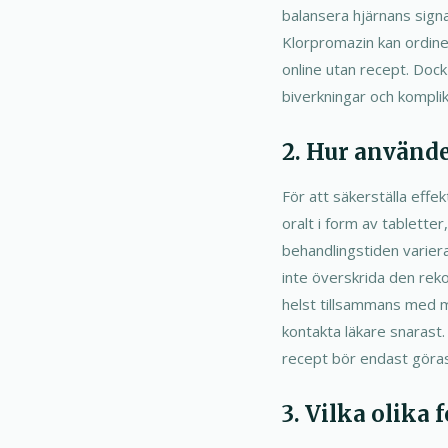
balansera hjärnans signa
Klorpromazin kan ordiner
online utan recept. Dock
biverkningar och komplik
2. Hur använde
För att säkerställa effe
oralt i form av tablette
behandlingstiden variera
inte överskrida den rek
helst tillsammans med m
kontakta läkare snarast.
recept bör endast göras 
3. Vilka olika