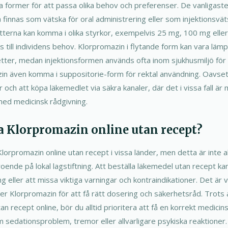
ra former för att passa olika behov och preferenser. De vanligaste
 finnas som vätska för oral administrering eller som injektionsvä
letterna kan komma i olika styrkor, exempelvis 25 mg, 100 mg eller
 till individens behov. Klorpromazin i flytande form kan vara läm
letter, medan injektionsformen används ofta inom sjukhusmiljö för
zin även komma i suppositorie-form för rektal användning. Oavsett
r och att köpa läkemedlet via säkra kanaler, där det i vissa fall är m
med medicinsk rådgivning.
a Klorpromazin online utan recept?
Klorpromazin online utan recept i vissa länder, men detta är inte
oende på lokal lagstiftning. Att beställa läkemedel utan recept kan
 eller att missa viktiga varningar och kontraindikationer. Det är v
r Klorpromazin för att få rätt dosering och säkerhetsråd. Trots a
n recept online, bör du alltid prioritera att få en korrekt medici
 sedationsproblem, tremor eller allvarligare psykiska reaktioner.