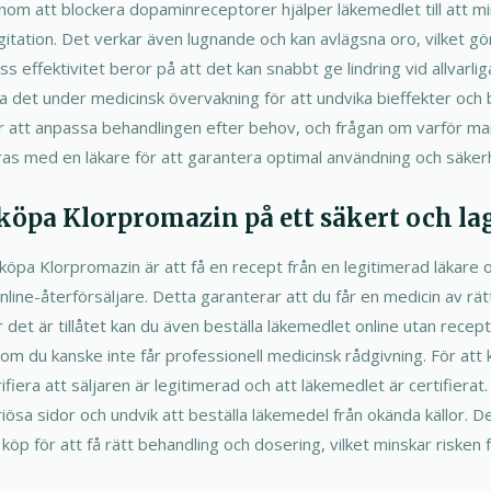
nom att blockera dopaminreceptorer hjälper läkemedlet till att min
gitation. Det verkar även lugnande och kan avlägsna oro, vilket gö
Dess effektivitet beror på att det kan snabbt ge lindring vid allvar
nda det under medicinsk övervakning för att undvika bieffekter oc
för att anpassa behandlingen efter behov, och frågan om varför ma
ras med en läkare för att garantera optimal användning och säker
 köpa Klorpromazin på ett säkert och lag
köpa Klorpromazin är att få en recept från en legitimerad läkare o
ine-återförsäljare. Detta garanterar att du får en medicin av rätt 
r det är tillåtet kan du även beställa läkemedlet online utan rece
som du kanske inte får professionell medicinsk rådgivning. För at
ifiera att säljaren är legitimerad och att läkemedlet är certifierat
iösa sidor och undvik att beställa läkemedel från okända källor. Det
 köp för att få rätt behandling och dosering, vilket minskar risken 