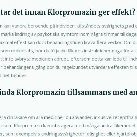
d tar det innan Klorpromazin ger effekt?
n kan variera beroende på individen, tillståndets svårighetsgrad 
a märka lindring av psykotiska symtom inom några timmar till daga
maximal effekt kan dock behandlingstiden kräva flera veckor. Om 
som ordinerats, bör du följa din läkares instruktioner noga för at
att inte avbryta medicinen abrupt, eftersom detta kan leda till lindri
 behandlingens gång bör du regelbundet utvärdera effekten til
m det behövs.
vända Klorpromazin tillsammans med a
era din läkare om alla mediciner du använder, inklusive receptfria 
tersom Klorpromazin kan interagera med många andra läkemedel.
ekter, som exempelvis andningssvårigheter, dåsighet eller hjärtprob