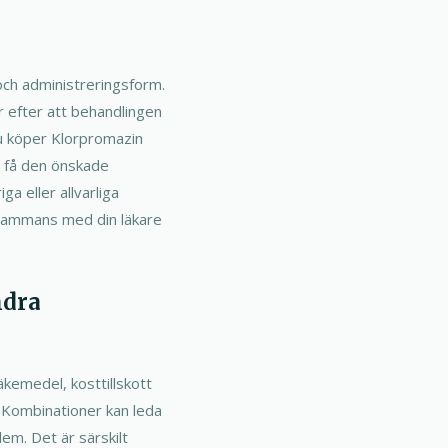
och administreringsform.
r efter att behandlingen
du köper Klorpromazin
t få den önskade
ga eller allvarliga
lsammans med din läkare
ndra
läkemedel, kosttillskott
 Kombinationer kan leda
lem. Det är särskilt