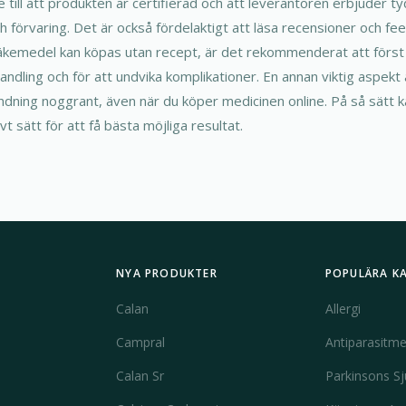
 till att produkten är certifierad och att leverantören erbjuder t
 förvaring. Det är också fördelaktigt att läsa recensioner och fe
läkemedel kan köpas utan recept, är det rekommenderat att först
handling och för att undvika komplikationer. En annan viktig aspekt är
ndning noggrant, även när du köper medicinen online. På så sätt k
vt sätt för att få bästa möjliga resultat.
NYA PRODUKTER
POPULÄRA K
Calan
Allergi
Campral
Antiparasitme
Calan Sr
Parkinsons S