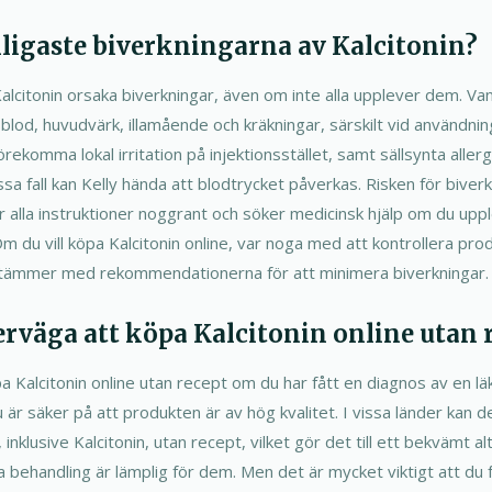
nligaste biverkningarna av Kalcitonin?
alcitonin orsaka biverkningar, även om inte alla upplever dem. Van
blod, huvudvärk, illamående och kräkningar, särskilt vid användnin
örekomma lokal irritation på injektionsstället, samt sällsynta alle
vissa fall kan Kelly hända att blodtrycket påverkas. Risken för biver
er alla instruktioner noggrant och söker medicinsk hjälp om du upple
m du vill köpa Kalcitonin online, var noga med att kontrollera prod
ämmer med rekommendationerna för att minimera biverkningar.
erväga att köpa Kalcitonin online utan 
a Kalcitonin online utan recept om du har fått en diagnos av en
r säker på att produkten är av hög kvalitet. I vissa länder kan det
 inklusive Kalcitonin, utan recept, vilket gör det till ett bekvämt a
 behandling är lämplig för dem. Men det är mycket viktigt att du