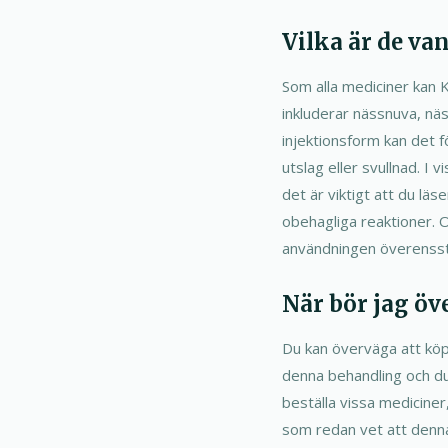
Vilka är de va
Som alla mediciner kan K
inkluderar nässnuva, näs
injektionsform kan det f
utslag eller svullnad. I 
det är viktigt att du läs
obehagliga reaktioner. O
användningen överensst
När bör jag öv
Du kan överväga att köp
denna behandling och du ä
beställa vissa mediciner,
som redan vet att denna