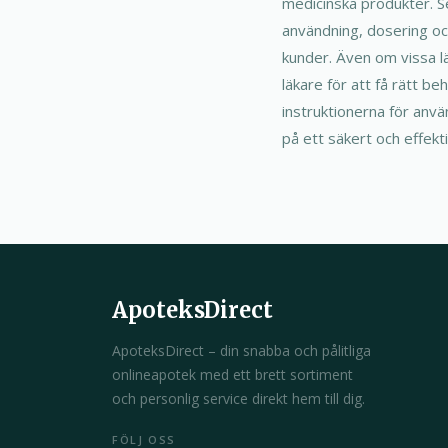
medicinska produkter. Se
användning, dosering och
kunder. Även om vissa 
läkare för att få rätt be
instruktionerna för anvä
på ett säkert och effekti
ApoteksDirect
ApoteksDirect – din snabba och pålitliga
onlineapotek med ett brett sortiment
och personlig service direkt hem till dig.
FÖLJ OSS