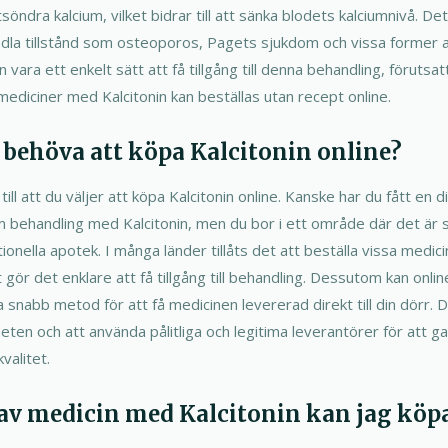
söndra kalcium, vilket bidrar till att sänka blodets kalciumnivå. 
ndla tillstånd som osteoporos, Pagets sjukdom och vissa former a
n vara ett enkelt sätt att få tillgång till denna behandling, förutsat
ediciner med Kalcitonin kan beställas utan recept online.
 behöva att köpa Kalcitonin online?
 till att du väljer att köpa Kalcitonin online. Kanske har du fått en
behandling med Kalcitonin, men du bor i ett område där det är sv
onella apotek. I många länder tillåts det att beställa vissa medicin
t gör det enklare att få tillgång till behandling. Dessutom kan onl
 snabb metod för att få medicinen levererad direkt till din dörr. De
ten och att använda pålitliga och legitima leverantörer för att g
valitet.
 av medicin med Kalcitonin kan jag köp