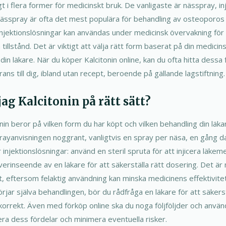
ligt i flera former för medicinskt bruk. De vanligaste är nässpray, i
ässpray är ofta det mest populära för behandling av osteoporos 
Injektionslösningar kan användas under medicinsk övervakning för 
tillstånd. Det är viktigt att välja rätt form baserat på din medicin
n läkare. När du köper Kalcitonin online, kan du ofta hitta dessa
rans till dig, ibland utan recept, beroende på gällande lagstiftning.
ag Kalcitonin på rätt sätt?
nin beror på vilken form du har köpt och vilken behandling din lä
ayanvisningen noggrant, vanligtvis en spray per näsa, en gång dag
 injektionslösningar: använd en steril spruta för att injicera läkem
erinseende av en läkare för att säkerställa rätt dosering. Det är m
, eftersom felaktig användning kan minska medicinens effektivitet
örjar själva behandlingen, bör du rådfråga en läkare för att säkerst
orrekt. Även med förköp online ska du noga följföljder och anvä
ra dess fördelar och minimera eventuella risker.