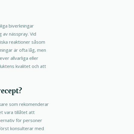
liga biverkningar
g av nässpray. Vid
rgiska reaktioner såsom
kningar är ofta låg, men
ver allvarliga eller
uktens kvalitet och att
recept?
 läkare som rekomenderar
 vara tillåtet att
lternativ för personer
 först konsulterar med