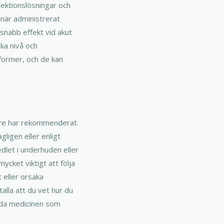
njektionslösningar och
när administrerat
snabb effekt vid akut
ska nivå och
 former, och de kan
kare har rekommenderat.
ligen eller enligt
edlet i underhuden eller
ycket viktigt att följa
 eller orsaka
älla att du vet hur du
nda medicinen som