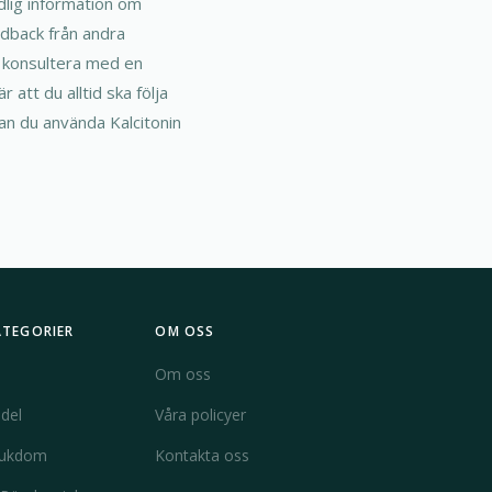
ydlig information om
edback från andra
 konsultera med en
 att du alltid ska följa
an du använda Kalcitonin
ATEGORIER
OM OSS
Om oss
del
Våra policyer
jukdom
Kontakta oss