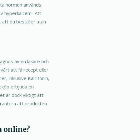
Detta hormon används
v hyperkalcemi. Att
t att du beställer utan
 diagnos av en läkare och
årt att få recept eller
er, inklusive Kalcitonin,
ineköp erbjuda en
t är dock viktigt att
arantera att produkten
a online?