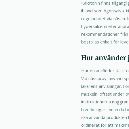
Kalcitonin finns tillgäng
ibland som ögonsalva. N
regelbundet via näsan. 
hyperkalcemi eller andra 
rekommendationer från di
beställas enkelt för leve
Hur använder j
Hur du använder Kalcito
Vid nässpray: använd spr
läkarens anvisningar. För
muskeln, oftast under öv
instruktionerna noggrant
biverkningar. Innan du b
ska använda produkten k
ordinerat för att maxime