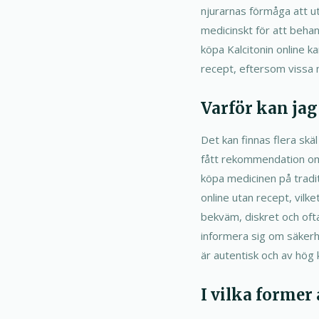
njurarnas förmåga att ut
medicinskt för att beha
köpa Kalcitonin online ka
recept, eftersom vissa m
Varför kan jag
Det kan finnas flera skäl
fått rekommendation om 
köpa medicinen på traditi
online utan recept, vilke
bekväm, diskret och ofta
informera sig om säkerhe
är autentisk och av hög k
I vilka former