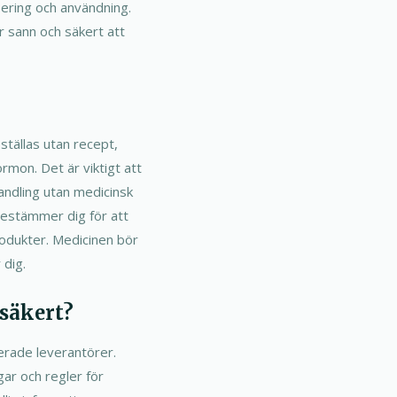
osering och användning.
 sann och säkert att
eställas utan recept,
mon. Det är viktigt att
handling utan medicinsk
 bestämmer dig för att
produkter. Medicinen bör
 dig.
 säkert?
merade leverantörer.
gar och regler för