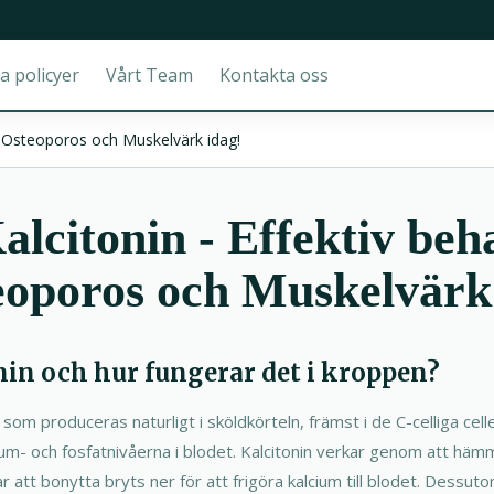
a policyer
Vårt Team
Kontakta oss
ot Osteoporos och Muskelvärk idag!
Kalcitonin - Effektiv beh
oporos och Muskelvärk
nin och hur fungerar det i kroppen?
som produceras naturligt i sköldkörteln, främst i de C-celliga cell
lcium- och fosfatnivåerna i blodet. Kalcitonin verkar genom att häm
ar att bonytta bryts ner för att frigöra kalcium till blodet. Dessu