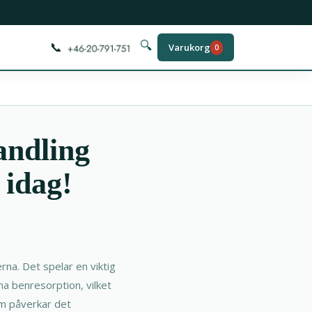
📞
🔍
Varukorg
0
andling
 idag!
erna. Det spelar en viktig
ma benresorption, vilket
tom påverkar det