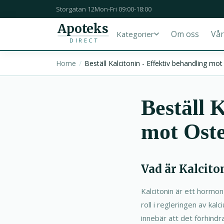
Storgatan 12
Mon-Fri 09:00-18:00
Apoteks
Om oss
Vår
Kategorier
DIRECT
Home
Beställ Kalcitonin - Effektiv behandling m
Beställ 
mot Oste
Vad är Kalcito
Kalcitonin är ett hormon 
roll i regleringen av ka
innebär att det förhindr