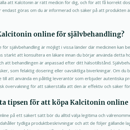
älla att Kalcitonin är rätt medicin för dig, och för att få korrekt d
r endast göras om du är informerad och säker på att produkten är
alcitonin online för självbehandling?
e för självbehandling är möjligt i vissa länder där medicinen kan b
tarkt att konsultera en läkare innan du börjar använda detta hor
och att behandlingen är anpassad efter ditt hälsotillstånd. Självbe
 risker, som felaktig dosering eller oavsiktliga biverkningar. Om du
se till att använda en pålitlig leverantör som erbjuder autentiska 
 övervakning för att säkerställa att den är effektiv och säker för
ta tipsen för att köpa Kalcitonin online
online på ett säkert sätt bör du alltid välja legitima och välrenom
ndahåller tydliga produktbeskrivningar och att de följer gällande la