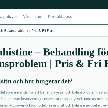
a policyer
Vårt Team
Kontakta oss
ch Balansproblem | Pris & Fri Frakt
histine – Behandling fö
nsproblem | Pris & Fri 
histin och hur fungerar det?
edel som används för att behandla yrsel och balansproblem, särski
tånd där vätskeansamling i innerörat orsakar yrsel, tinnitus och h
m att påverka blodflödet i innerörat och balansenervceller, vilket 