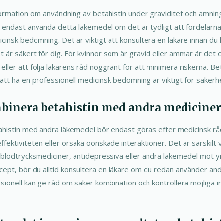
ormation om användning av betahistin under graviditet och amning
ndast använda detta läkemedel om det är tydligt att fördelarna
insk bedömning. Det är viktigt att konsultera en läkare innan du 
et är säkert för dig. För kvinnor som är gravid eller ammar är det o
 eller att följa läkarens råd noggrant för att minimera riskerna. Be
att ha en professionell medicinsk bedömning är viktigt för säkerh
mbinera betahistin med andra mediciner
histin med andra läkemedel bör endast göras efter medicinsk råd
fektiviteten eller orsaka oönskade interaktioner. Det är särskilt v
 blodtrycksmediciner, antidepressiva eller andra läkemedel mot y
ecept, bör du alltid konsultera en läkare om du redan använder and
ssionell kan ge råd om säker kombination och kontrollera möjliga in