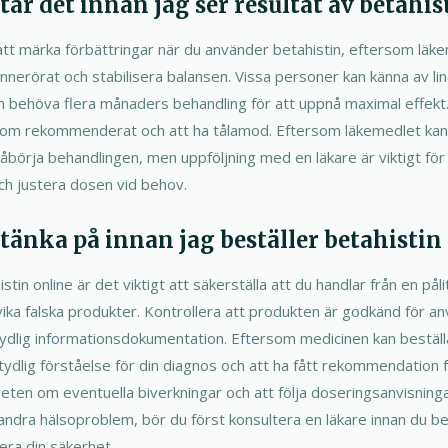
 tar det innan jag ser resultat av betahis
att märka förbättringar när du använder betahistin, eftersom läke
 innerörat och stabilisera balansen. Vissa personer kan känna av lind
 behöva flera månaders behandling för att uppnå maximal effekt. 
som rekommenderat och att ha tålamod. Eftersom läkemedlet kan 
påbörja behandlingen, men uppföljning med en läkare är viktigt fö
ch justera dosen vid behov.
g tänka på innan jag beställer betahistin
stin online är det viktigt att säkerställa att du handlar från en påli
ika falska produkter. Kontrollera att produkten är godkänd för an
ydlig informationsdokumentation. Eftersom medicinen kan beställ
 tydlig förståelse för din diagnos och att ha fått rekommendation f
eten om eventuella biverkningar och att följa doseringsanvisnin
andra hälsoproblem, bör du först konsultera en läkare innan du be
tera din säkerhet.