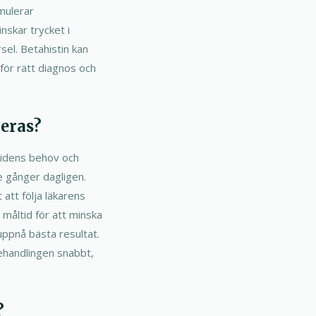
imulerar
nskar trycket i
sel. Betahistin kan
för rätt diagnos och
eras?
ividens behov och
 gånger dagligen.
att följa läkarens
måltid för att minska
uppnå bästa resultat.
behandlingen snabbt,
?