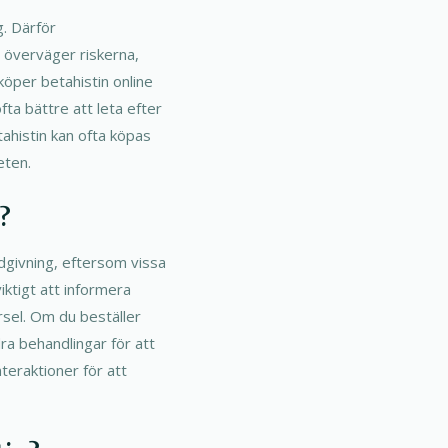
. Därför
 överväger riskerna,
köper betahistin online
fta bättre att leta efter
tahistin kan ofta köpas
eten.
?
givning, eftersom vissa
iktigt att informera
rsel. Om du beställer
ra behandlingar för att
teraktioner för att