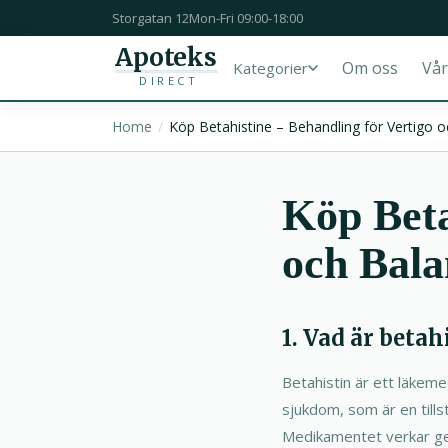
Storgatan 12
Mon-Fri 09:00-18:00
Apoteks
Om oss
Vår
Kategorier
DIRECT
Home
Köp Betahistine – Behandling för Vertigo o
Köp Beta
och Bala
1. Vad är beta
Betahistin är ett läkem
sjukdom, som är en tills
Medikamentet verkar geno