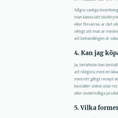
Några vanliga biverkning
man känna lätt blodtryck
eller förvärras är det v
viktigt att man är medve
att behandlingen är säke
4. Kan jag köp
Ja, betahistin kan bestäl
att rådgöra med en läkar
med ett giltigt recept ä
beställer online utan rec
eller undermåliga produk
5. Vilka forme