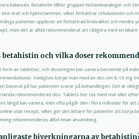
isera balansen. Betahistin tillhör gruppen histaminanaloger och st
 inre örat och hjärnstammen, vilket förbättrar cirkulationen och mi
 många patienter upplever en förbättrad livskvalitet och mindre yr
ecept, men det är alltid rekommenderat att rådgöra med en läkare 
s betahistin och vilka doser rekommend
s i form av tabletter, och doseringen kan variera beroende på ind
mmendationer. Vanligtvis börjar man med en dos om 8-16 mg tre
n baserat på hur patienten svarar på behandlingen. Det är viktigt 
erskrida rekommenderad dos. Tablets bör tas med mat eller efter 
s längd kan variera, men ofta pågår den i flera månader för att 
 online utan recept, vilket gör det lättare för patienter att börja 
ning rekommenderas alltid innan användning.
 vanligaste biverkningarna av betahistin