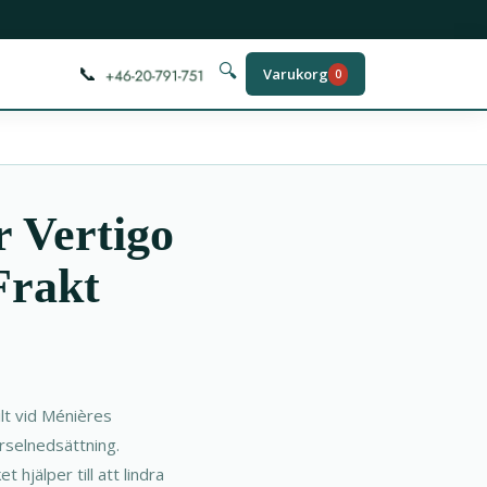
📞
🔍
Varukorg
0
r Vertigo
Frakt
lt vid Ménières
örselnedsättning.
hjälper till att lindra