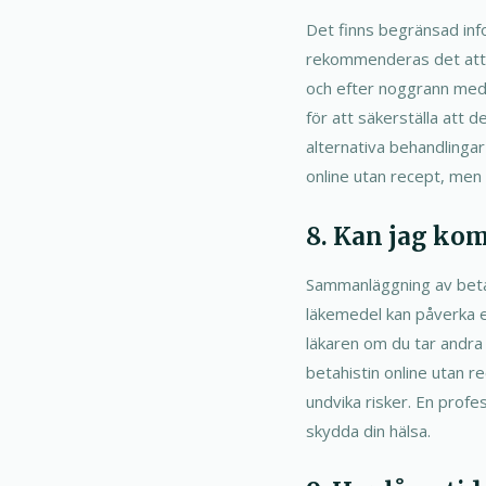
Det finns begränsad inf
rekommenderas det att e
och efter noggrann medic
för att säkerställa att d
alternativa behandlingar
online utan recept, men 
8. Kan jag ko
Sammanläggning av beta
läkemedel kan påverka ef
läkaren om du tar andra
betahistin online utan r
undvika risker. En profe
skydda din hälsa.