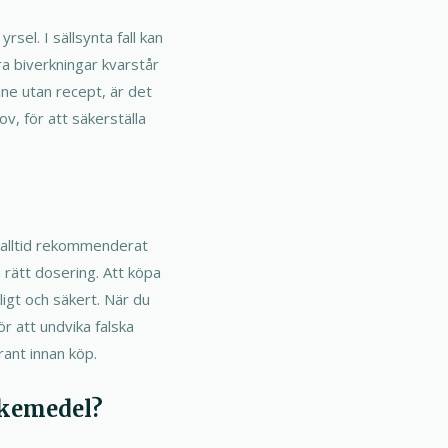
sel. I sällsynta fall kan
ra biverkningar kvarstår
ine utan recept, är det
v, för att säkerställa
ck alltid rekommenderat
 rätt dosering. Att köpa
igt och säkert. När du
ör att undvika falska
rant innan köp.
läkemedel?