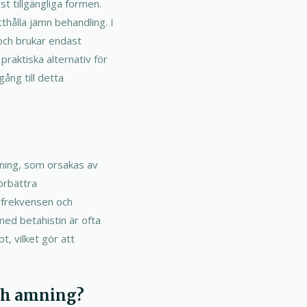
st tillgängliga formen.
tthålla jämn behandling. I
 och brukar endast
praktiska alternativ för
gång till detta
ning, som orsakas av
örbättra
a frekvensen och
 med betahistin är ofta
, vilket gör att
och amning?