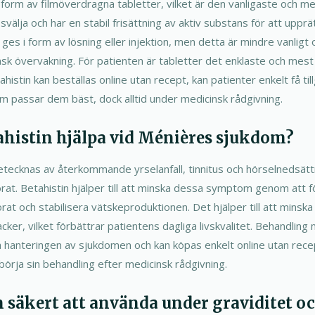
i form av filmöverdragna tabletter, vilket är den vanligaste och me
svälja och har en stabil frisättning av aktiv substans för att upprä
t ges i form av lösning eller injektion, men detta är mindre vanligt
sk övervakning. För patienten är tabletter det enklaste och mest 
stin kan beställas online utan recept, kan patienter enkelt få till
m passar dem bäst, dock alltid under medicinsk rådgivning.
ahistin hjälpa vid Ménières sjukdom?
ecknas av återkommande yrselanfall, tinnitus och hörselnedsätt
rat. Betahistin hjälper till att minska dessa symptom genom att f
rörat och stabilisera vätskeproduktionen. Det hjälper till att minsk
cker, vilket förbättrar patientens dagliga livskvalitet. Behandling
a hanteringen av sjukdomen och kan köpas enkelt online utan recept
örja sin behandling efter medicinsk rådgivning.
in säkert att använda under graviditet 