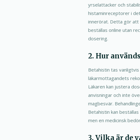
yrselattacker och stabil
histaminreceptorer i det
innerörat. Detta gör att
beställas online utan r
dosering.
2. Hur använd
Betahistin tas vanligtvi
läkarmottagandets reko
Läkaren kan justera dose
anvisningar och inte öv
magbesvär. Behandlingen
Betahistin kan beställas
men en medicinsk bedöm
3. Vilka är de