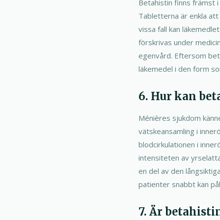
Betahistin finns främst 
Tabletterna är enkla att 
vissa fall kan läkemedle
förskrivas under medicin
egenvård. Eftersom betahi
läkemedel i den form so
6. Hur kan bet
Ménières sjukdom kännet
vätskeansamling i innerö
blodcirkulationen i inne
intensiteten av yrselatta
en del av den långsiktig
patienter snabbt kan påb
7. Är betahist