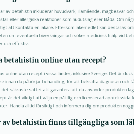
ar av betahistin inkluderar huvudvärk, illamående, magbesvär och yr
sfall eller allergiska reaktioner som hudutslag eller klåda. Om någ
iktigt att kontakta en läkare. Eftersom läkemedlet kan beställas onl
ten om eventuella biverkningar och söker medicinsk hjälp vid beho
r och effektiv.
a betahistin online utan recept?
las online utan recept i vissa länder, inklusive Sverige. Det är do
e innan du påbörjar behandling, för att bekräfta diagnosen och få
r det säkraste sättet att garantera att du använder produkten lagl
ept är det viktigt att välja en pålitlig och licensierad apotekssida f
ter. Handla alltid försiktigt och informera dig om produkten nogg
r av betahistin finns tillgängliga som 