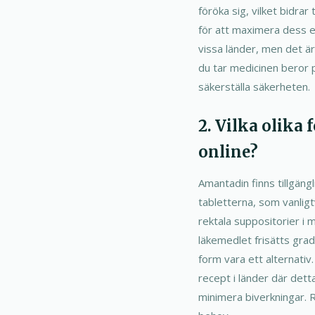
föröka sig, vilket bidrar
för att maximera dess ef
vissa länder, men det ä
du tar medicinen beror p
säkerställa säkerheten.
2. Vilka olika
online?
Amantadin finns tillgängl
tabletterna, som vanligt
rektala suppositorier i 
läkemedlet frisätts grad
form vara ett alternativ
recept i länder där detta
minimera biverkningar. Rå