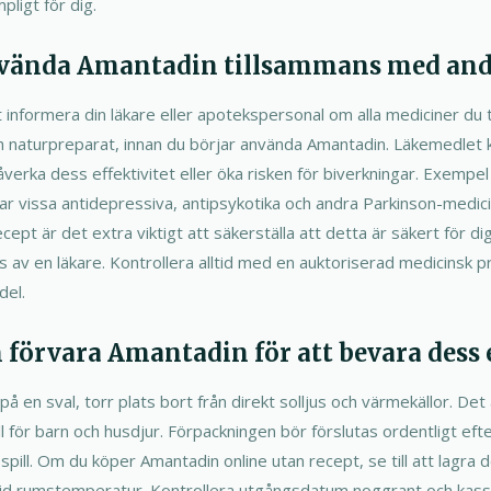
pligt för dig.
vända Amantadin tillsammans med and
t informera din läkare eller apotekspersonal om alla mediciner du ta
h naturpreparat, innan du börjar använda Amantadin. Läkemedlet
verka dess effektivitet eller öka risken för biverkningar. Exempe
erar vissa antidepressiva, antipsykotika och andra Parkinson-medi
ept är det extra viktigt att säkerställa att detta är säkert för di
av en läkare. Kontrollera alltid med en auktoriserad medicinsk pr
del.
 förvara Amantadin för att bevara dess e
 en sval, torr plats bort från direkt solljus och värmekällor. Det är
 för barn och husdjur. Förpackningen bör förslutas ordentligt eft
spill. Om du köper Amantadin online utan recept, se till att lagra d
 vid rumstemperatur. Kontrollera utgångsdatum noggrant och kas