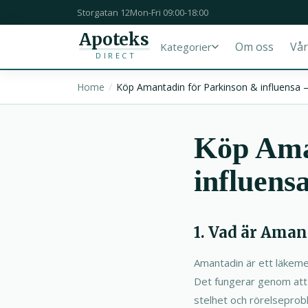
Storgatan 12
Mon-Fri 09:00-18:00
Apoteks
Om oss
Vår
Kategorier
DIRECT
Home
Köp Amantadin för Parkinson & influensa – 
Köp Ama
influensa
1. Vad är Aman
Amantadin är ett läkeme
Det fungerar genom att 
stelhet och rörelseprob