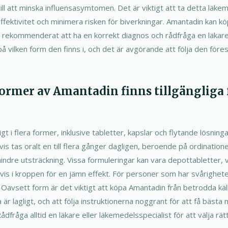
 till att minska influensasymtomen. Det är viktigt att ta detta läke
fektivitet och minimera risken för biverkningar. Amantadin kan kö
r rekommenderat att ha en korrekt diagnos och rådfråga en läkare
å vilken form den finns i, och det är avgörande att följa den före
 former av Amantadin finns tillgängliga
igt i flera former, inklusive tabletter, kapslar och flytande lösninga
vis tas oralt en till flera gånger dagligen, beroende på ordination
mindre utsträckning. Vissa formuleringar kan vara depottabletter, v
vis i kroppen för en jämn effekt. För personer som har svårigheter
. Oavsett form är det viktigt att köpa Amantadin från betrodda käll
 är lagligt, och att följa instruktionerna noggrant för att få bästa 
dfråga alltid en läkare eller läkemedelsspecialist för att välja rät