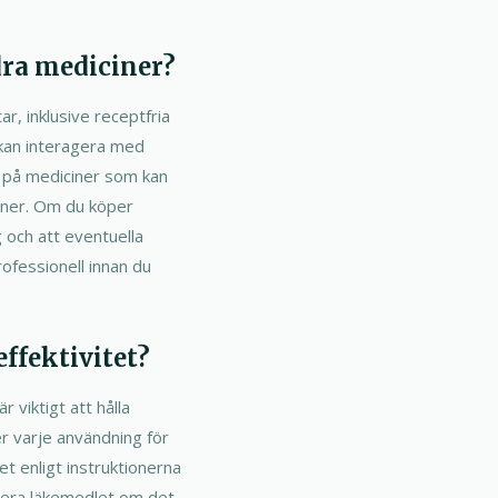
ra mediciner?
r, inklusive receptfria
 kan interagera med
l på mediciner som kan
ciner. Om du köper
g och att eventuella
ofessionell innan du
ffektivitet?
 viktigt att hålla
er varje användning för
et enligt instruktionerna
sera läkemedlet om det