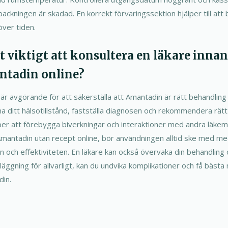
ackningen är skadad. En korrekt förvaringssektion hjälper till at
över tiden.
det viktigt att konsultera en läkare inna
tadin online?
 är avgörande för att säkerställa att Amantadin är rätt behandling 
a ditt hälsotillstånd, fastställa diagnosen och rekommendera rät
lper att förebygga biverkningar och interaktioner med andra läke
Amantadin utan recept online, bör användningen alltid ske med med
 och effektiviteten. En läkare kan också övervaka din behandling
äggning för allvarligt, kan du undvika komplikationer och få bästa 
in.