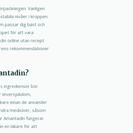
örpackningen. Vanligen
stabila nivåer i kroppen.
om passar dig bäst och
pet för att vara
adin online utan recept
äkarens rekommendationer
mantadin?
ss ingredienser bör
r leversjukdom,
äkare innan de använder
andra mediciner, såsom
ur Amantadin fungerar.
n en läkare för att