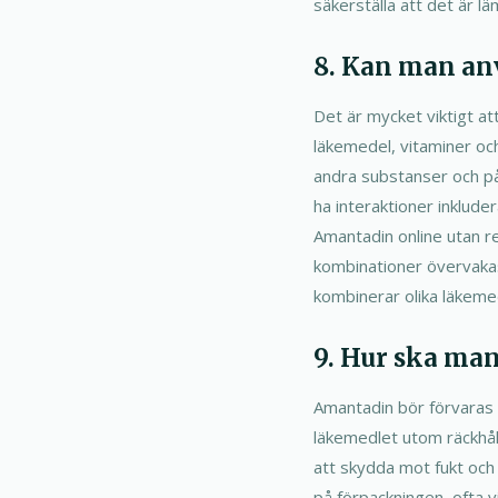
säkerställa att det är läm
8. Kan man an
Det är mycket viktigt at
läkemedel, vitaminer oc
andra substanser och på
ha interaktioner inklud
Amantadin online utan rec
kombinationer övervakas 
kombinerar olika läkeme
9. Hur ska man
Amantadin bör förvaras på
läkemedlet utom räckhåll
att skydda mot fukt och 
på förpackningen, ofta