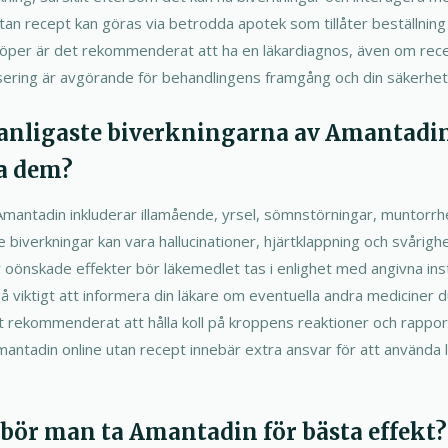
an recept kan göras via betrodda apotek som tillåter beställning 
 köper är det rekommenderat att ha en läkardiagnos, även om recep
ering är avgörande för behandlingens framgång och din säkerhet
 vanligaste biverkningarna av Amantadi
a dem?
 Amantadin inkluderar illamående, yrsel, sömnstörningar, muntorrh
e biverkningar kan vara hallucinationer, hjärtklappning och svårigh
r oönskade effekter bör läkemedlet tas i enlighet med angivna ins
 viktigt att informera din läkare om eventuella andra mediciner du 
 rekommenderat att hålla koll på kroppens reaktioner och rappor
ntadin online utan recept innebär extra ansvar för att använda 
 bör man ta Amantadin för bästa effekt?