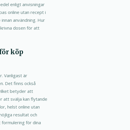
medel enligt anvisningar
pas online utan recept i
 innan användning. Hur
skrivna dosen för att
 för köp
r. Vanligast är
en. Det finns också
ilket betyder att
 att svälja kan flytande
or, helst online utan
möjliga resultat och
t formulering för dina