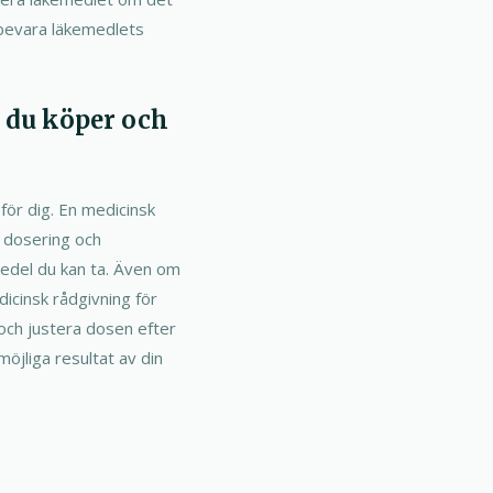
t bevara läkemedlets
n du köper och
för dig. En medicinsk
t dosering och
medel du kan ta. Även om
icinsk rådgivning för
 och justera dosen efter
möjliga resultat av din