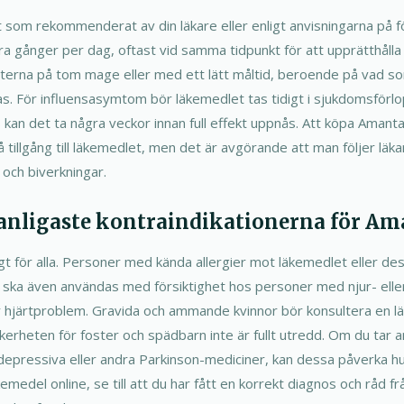
 som rekommenderat av din läkare eller enligt anvisningarna på f
lera gånger per dag, oftast vid samma tidpunkt för att upprätthålla 
etterna på tom mage eller med ett lätt måltid, beroende på vad s
För influensasymtom bör läkemedlet tas tidigt i sjukdomsförlop
s kan det ta några veckor innan full effekt uppnås. Att köpa Amant
å tillgång till läkemedlet, men det är avgörande att man följer l
 och biverkningar.
 vanligaste kontraindikationerna för A
gt för alla. Personer med kända allergier mot läkemedlet eller de
 ska även användas med försiktighet hos personer med njur- elle
er hjärtproblem. Gravida och ammande kvinnor bör konsultera en l
erheten för foster och spädbarn inte är fullt utredd. Om du tar 
tidepressiva eller andra Parkinson-mediciner, kan dessa påverka h
medel online, se till att du har fått en korrekt diagnos och råd frå