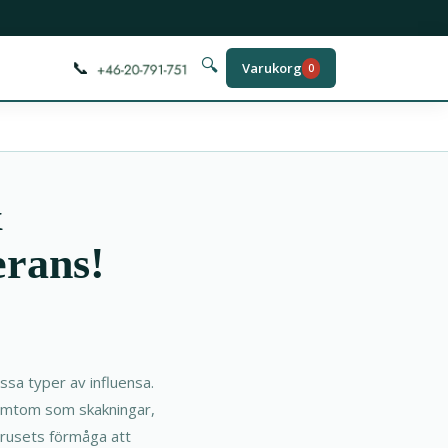
📞
🔍
Varukorg
0
&
erans!
sa typer av influensa.
 symtom som skakningar,
irusets förmåga att