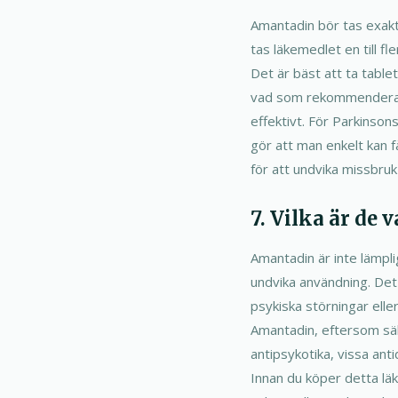
Amantadin bör tas exakt
tas läkemedlet en till f
Det är bäst att ta tabl
vad som rekommenderas. 
effektivt. För Parkinson
gör att man enkelt kan f
för att undvika missbruk
7. Vilka är de
Amantadin är inte lämpli
undvika användning. Det
psykiska störningar ell
Amantadin, eftersom säk
antipsykotika, vissa an
Innan du köper detta läke