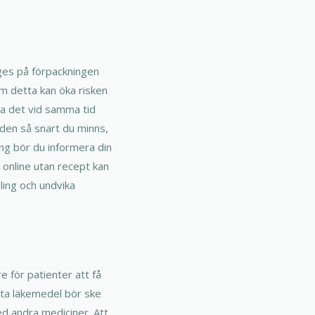
nges på förpackningen
om detta kan öka risken
 ta det vid samma tid
 den så snart du minns,
ng bör du informera din
 online utan recept kan
dling och undvika
re för patienter att få
etta läkemedel bör ske
ed andra mediciner. Att