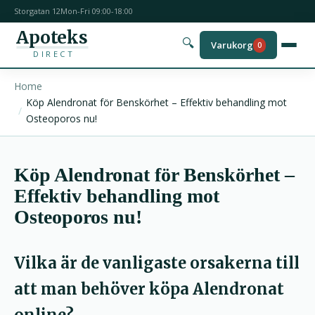
Storgatan 12
Mon-Fri 09:00-18:00
Apoteks
🔍
Varukorg
0
DIRECT
Home
Köp Alendronat för Benskörhet – Effektiv behandling mot
Osteoporos nu!
Köp Alendronat för Benskörhet –
Effektiv behandling mot
Osteoporos nu!
Vilka är de vanligaste orsakerna till
att man behöver köpa Alendronat