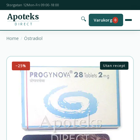
Storgatan 12
Mon-Fri 09:00-18:00
Apoteks
🔍
Varukorg
0
DIRECT
Home
Östradiol
−25%
Utan recept