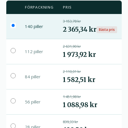
FÖRPACKNING
PRIS
3 153,78 kr
140 piller
2 365,34 kr
Bästa pris
2 631,90 kr
112 piller
1 973,92 kr
2 110,01 kr
84 piller
1 582,51 kr
1 451,98 kr
56 piller
1 088,98 kr
839,33 kr
28 piller