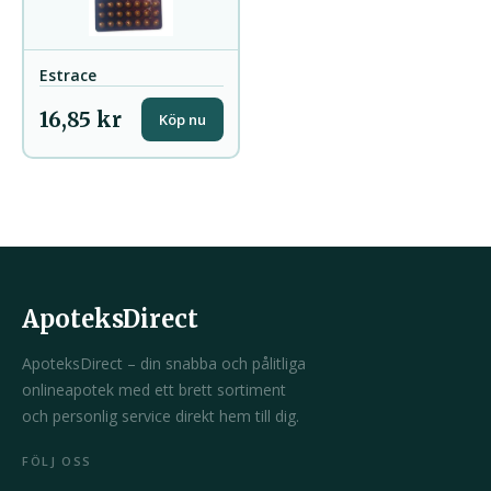
Estrace
16,85 kr
Köp nu
ApoteksDirect
ApoteksDirect – din snabba och pålitliga
onlineapotek med ett brett sortiment
och personlig service direkt hem till dig.
FÖLJ OSS