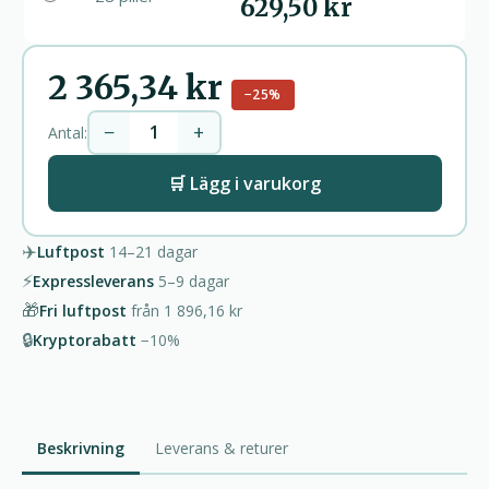
629,50 kr
2 365,34 kr
−25%
−
+
Antal:
🛒 Lägg i varukorg
✈️
Luftpost
14–21
dagar
⚡
Expressleverans
5–9
dagar
🎁
Fri luftpost
från
1 896,16 kr
🔒
Kryptorabatt
−10%
Beskrivning
Leverans & returer